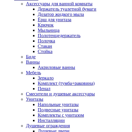
Аксессуары для ванной комнаты
Держатель туалетной бумаги
Дозатор жидкого мыла
Ёрш для унитаза
Крючок
Мыльница
Полотенцедержатель
Полочка
Стакан
Стойка
Биде
Ванны
Акриловые ванны
Мебель
Зеркало
Комплект (тумба+раковина)
Пенал
Смесители и душевые аксессуары
Унитазы
Напольные унитазы
Подвесные унитазы
Комплекты с унитазом
Инсталляции
Душевые ограждения
Душевые двери