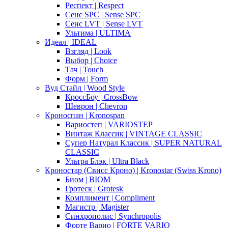
Респект | Respect
Сенс SPC | Sense SPC
Сенс LVT | Sense LVT
Ультима | ULTIMA
Идеал | IDEAL
Взгляд | Look
Выбор | Choice
Тач | Touch
Форм | Form
Вуд Стайл | Wood Style
КроссБоу | CrossBow
Шеврон | Chevron
Кроноспан | Kronospan
Вариостеп | VARIOSTEP
Винтаж Классик | VINTAGE CLASSIC
Супер Натурал Классик | SUPER NATURAL
CLASSIC
Ультра Блэк | Ultra Black
Кроностар (Свисс Кроно) | Kronostar (Swiss Krono)
Биом | BIOM
Гротеск | Grotesk
Комплимент | Compliment
Магистр | Magister
Синхрополис | Synchropolis
Форте Варио | FORTE VARIO