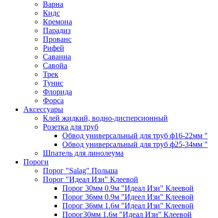
Варна
Кидс
Кремона
Парадиз
Прованс
Рифей
Саванна
Савойа
Трек
Тунис
Флорида
Форса
Аксессуары
Клей жидкий, водно-дисперсионный
Розетка для труб
Обвод универсальный для труб ф16-22мм "
Обвод универсальный для труб ф25-34мм "
Шпатель для линолеума
Пороги
Порог "Salag" Польша
Порог "Идеал Изи" Клеевой
Порог 30мм 0.9м "Идеал Изи" Клеевой
Порог 36мм 0.9м "Идеел Изи" Клеевой
Порог 36мм 1.6м "Идеал Изи" Клеевой
Порог30мм 1.6м "Идеал Изи" Клеевой