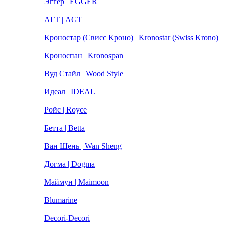
Эггер | EGGER
АГТ | AGT
Кроностар (Свисс Кроно) | Kronostar (Swiss Krono)
Кроноспан | Kronospan
Вуд Стайл | Wood Style
Идеал | IDEAL
Ройс | Royce
Бетта | Betta
Ван Шень | Wan Sheng
Догма | Dogma
Маймун | Maimoon
Blumarine
Decori-Decori