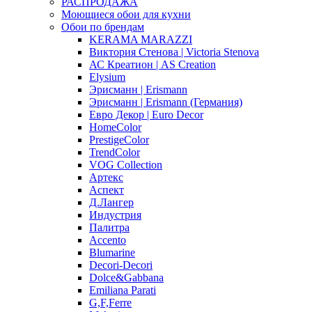
РАСПРОДАЖА
Моющиеся обои для кухни
Обои по брендам
KERAMA MARAZZI
Виктория Стенова | Victoria Stenova
АС Креатион | AS Creation
Elysium
Эрисманн | Erismann
Эрисманн | Erismann (Германия)
Евро Декор | Euro Decor
HomeColor
PrestigeColor
TrendColor
VOG Collection
Артекс
Аспект
Д.Лангер
Индустрия
Палитра
Accento
Blumarine
Decori-Decori
Dolce&Gabbana
Emiliana Parati
G,F,Ferre