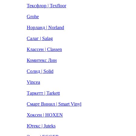
Тексфлор | Texfloor
Grohe
Норланд | Norland
Салаг | Salag
Классен | Classen
Комитекс Лин
Солид | Solid
Vincea
Таркетт | Tarkett
Смарт Винил | Smart Vinyl
Хоксен | HOXEN
Ютекс | Juteks