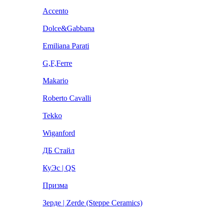
Accento
Dolce&Gabbana
Emiliana Parati
G,F,Ferre
Makario
Roberto Cavalli
Tekko
Wiganford
ДБ Стайл
КуЭс | QS
Призма
Зерде | Zerde (Steppe Ceramics)