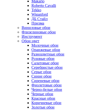
Makario
Roberto Cavalli
Tekko
Wiganford
ДБ Стайл
Призма
Виниловые обои
Флизелиновые обои
Инструмент
Обои цвет
Молочные обои
Оранжевые обои
Разноцветные обои
Розовые обои
Салатовые обои
Серебристые обои
Серые обои
Синие обои
Сиреневые обои
Фиолетовые обои
Черно-белые обои
Черные обои
Красные обои
Коричневые обои
Золотые обои