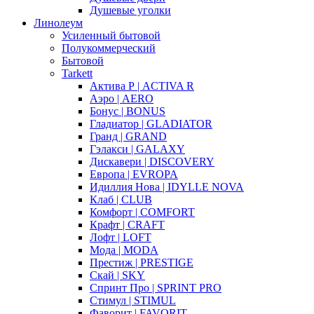
Душевые уголки
Линолеум
Усиленный бытовой
Полукоммерческий
Бытовой
Tarkett
Актива Р | ACTIVA R
Аэро | AERO
Бонус | BONUS
Гладиатор | GLADIATOR
Гранд | GRAND
Гэлакси | GALAXY
Дискавери | DISCOVERY
Европа | EVROPA
Идиллия Нова | IDYLLE NOVA
Клаб | CLUB
Комфорт | COMFORT
Крафт | CRAFT
Лофт | LOFT
Мода | MODA
Престиж | PRESTIGE
Скай | SKY
Спринт Про | SPRINT PRO
Стимул | STIMUL
Фаворит | FAVORIT