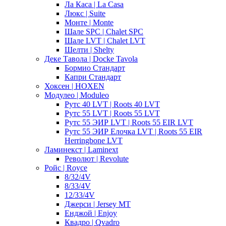
Ла Каса | La Casa
Люкс | Suite
Монте | Monte
Шале SPC | Chalet SPC
Шале LVT | Chalet LVT
Шелти | Shelty
Деке Тавола | Docke Tavola
Бормио Стандарт
Капри Стандарт
Хоксен | HOXEN
Модулео | Moduleo
Рутс 40 LVT | Roots 40 LVT
Рутс 55 LVT | Roots 55 LVT
Рутс 55 ЭИР LVT | Roots 55 EIR LVT
Рутс 55 ЭИР Елочка LVT | Roots 55 EIR
Herringbone LVT
Ламинекст | Laminext
Револют | Revolute
Ройс | Royce
8/32/4V
8/33/4V
12/33/4V
Джерси | Jersey MT
Енджой | Enjoy
Квадро | Qvadro