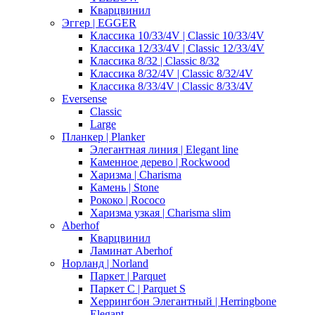
Кварцвинил
Эггер | EGGER
Классика 10/33/4V | Classic 10/33/4V
Классика 12/33/4V | Classic 12/33/4V
Классика 8/32 | Classic 8/32
Классика 8/32/4V | Classic 8/32/4V
Классика 8/33/4V | Classic 8/33/4V
Eversense
Classic
Large
Планкер | Planker
Элегантная линия | Elegant line
Каменное дерево | Rockwood
Харизма | Charisma
Камень | Stone
Рококо | Rococo
Харизма узкая | Charisma slim
Aberhof
Кварцвинил
Ламинат Aberhof
Норланд | Norland
Паркет | Parquet
Паркет С | Parquet S
Херрингбон Элегантный | Herringbone
Elegant