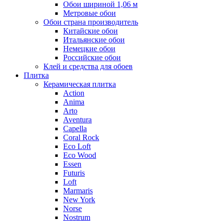
Обои шириной 1,06 м
Метровые обои
Обои страна производитель
Китайские обои
Итальянские обои
Немецкие обои
Российские обои
Клей и средства для обоев
Плитка
Керамическая плитка
Action
Anima
Arto
Aventura
Capella
Coral Rock
Eco Loft
Eco Wood
Essen
Futuris
Loft
Marmaris
New York
Norse
Nostrum