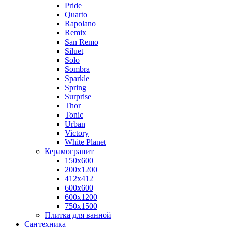
Pride
Quarto
Rapolano
Remix
San Remo
Siluet
Solo
Sombra
Sparkle
Spring
Surprise
Thor
Tonic
Urban
Victory
White Planet
Керамогранит
150x600
200х1200
412x412
600x600
600x1200
750х1500
Плитка для ванной
Сантехника