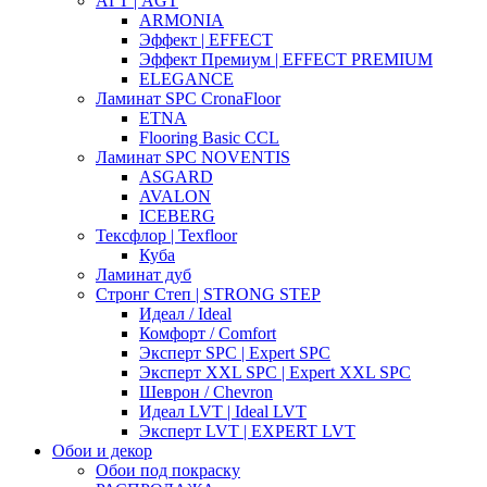
АГТ | AGT
ARMONIA
Эффект | EFFECT
Эффект Премиум | EFFECT PREMIUM
ELEGANCE
Ламинат SPC CronaFloor
ETNA
Flooring Basic CCL
Ламинат SPC NOVENTIS
ASGARD
AVALON
ICEBERG
Тексфлор | Texfloor
Куба
Ламинат дуб
Стронг Степ | STRONG STEP
Идеал / Ideal
Комфорт / Comfort
Эксперт SPC | Expert SPC
Эксперт XXL SPC | Expert XXL SPC
Шеврон / Chevron
Идеал LVT | Ideal LVT
Эксперт LVT | EXPERT LVT
Обои и декор
Обои под покраску