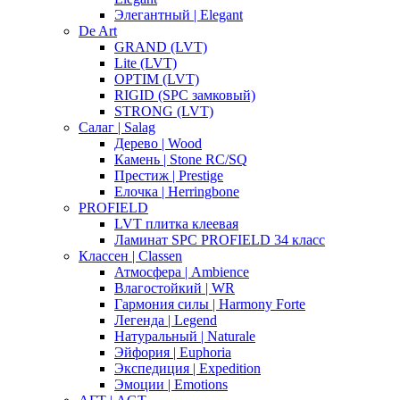
Элегантный | Elegant
De Art
GRAND (LVT)
Lite (LVT)
OPTIM (LVT)
RIGID (SPC замковый)
STRONG (LVT)
Салаг | Salag
Дерево | Wood
Камень | Stone RC/SQ
Престиж | Prestige
Елочка | Herringbone
PROFIELD
LVT плитка клеевая
Ламинат SPC PROFIELD 34 класс
Классен | Classen
Атмосфера | Ambience
Влагостойкий | WR
Гармония силы | Harmony Forte
Легенда | Legend
Натуральный | Naturale
Эйфория | Euphoria
Экспедиция | Expedition
Эмоции | Emotions