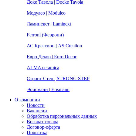
Доке Тавола | Docke Tavola
Модулео | Moduleo
Ламинекст | Laminext
Ferroni (Феррони)
АС Креатион | AS Creation
Евро Декор | Euro Decor
ALMA ceramica
Стронг Степ | STRONG STEP
Эрисманн | Erismann
О компании
Новости
Вакансии
Обработка персональных данных
Возврат товара
Договор-оферта
Политика