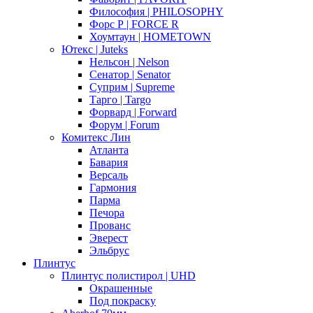
Философия | PHILOSOPHY
Форс Р | FORCE R
Хоумтаун | HOMETOWN
Ютекс | Juteks
Нельсон | Nelson
Сенатор | Senator
Суприм | Supreme
Тарго | Targo
Форвард | Forward
Форум | Forum
Комитекс Лин
Атланта
Бавария
Версаль
Гармония
Парма
Печора
Прованс
Эверест
Эльбрус
Плинтус
Плинтус полистирол | UHD
Окрашенные
Под покраску