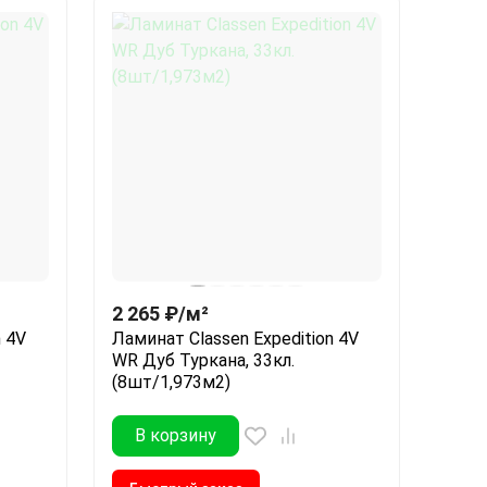
2 265
₽
/
м²
n 4V
Ламинат Classen Expedition 4V
WR Дуб Туркана, 33кл.
(8шт/1,973м2)
В корзину