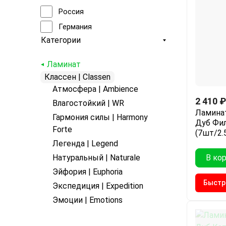
Россия
Германия
Категории
Ламинат
Классен | Classen
Атмосфера | Ambience
2 410
₽
Влагостойкий | WR
Ламинат
Гармония силы | Harmony
Дуб Фил
Forte
(7шт/2.
Легенда | Legend
В ко
Натуральный | Naturale
Эйфория | Euphoria
Быстр
Экспедиция | Expedition
Эмоции | Emotions