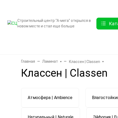
О компании
Контак
Строительный центр "А-мега" открылся в
Кат
новом месте и стал еще больше
Бренды
Двери
Ламинат
Обои и декор
Плитка
Санте
Главная
Ламинат
Классен | Classen
Классен | Classen
Атмосфера | Ambience
Влагостойки
Натуральный | Naturale
Эйфория | Eu