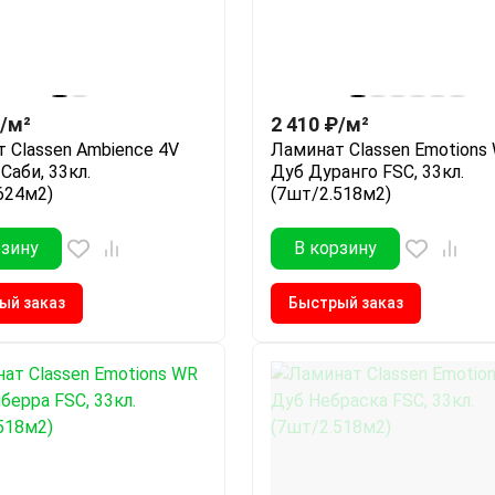
/
м²
2 410
₽
/
м²
 Classen Ambience 4V
Ламинат Classen Emotions
Саби, 33кл.
Дуб Дуранго FSC, 33кл.
624м2)
(7шт/2.518м2)
рзину
В корзину
ый заказ
Быстрый заказ