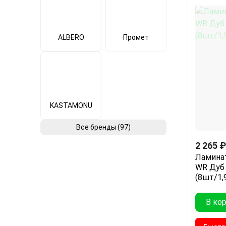
ALBERO
Промет
KASTAMONU
Все бренды (97)
2 265
₽
Ламинат
WR Дуб 
(8шт/1,
В ко