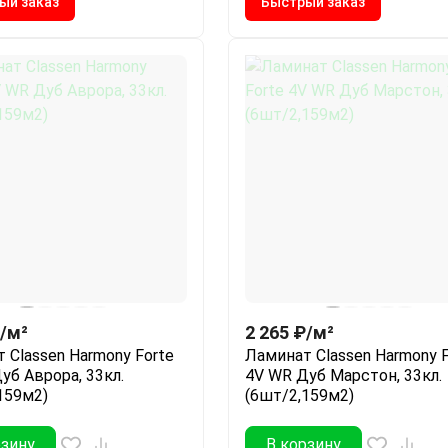
ый заказ
Быстрый заказ
/
м²
2 265
₽
/
м²
 Classen Harmony Forte
Ламинат Classen Harmony F
уб Аврора, 33кл.
4V WR Дуб Марстон, 33кл.
159м2)
(6шт/2,159м2)
рзину
В корзину