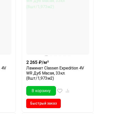
2 265
₽
/
м²
n 4V
Ламинат Classen Expedition 4V
WR Дуб Масая, 33кл.
(8шт/1,973м2)
В корзину
Быстрый заказ