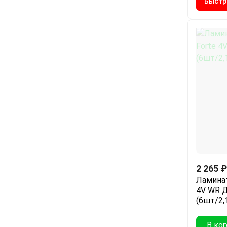
Быстр
2 265
₽
Ламинат
4V WR Д
(6шт/2,
В ко