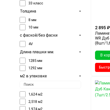
33 класс
Толщина
8 мм
10 мм
2 895
₽
Ламинат
с фаской/без фаски
WR Дуб 
(8шт/1,
4V
Длина плашки мм.
В ко
1285 мм
Быстр
1292 мм
м2 в упаковке
1,624 м2
2,518 м2
1,974 м2