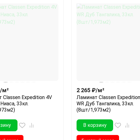
/
м²
2 265
₽
/
м²
 Classen Expedition 4V
Ламинат Classen Expeditio
Ниаса, 33кл.
WR Дуб Тангалика, 33кл.
973м2)
(8шт/1,973м2)
рзину
В корзину