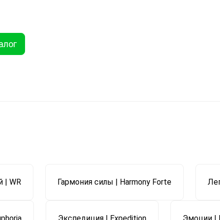
ты
Услуги
Как купить
Дисконтная программа
Акции
Еще
алог
Найти
хника
Линолеум
Еще
й | WR
Гармония силы | Harmony Forte
Лег
phoria
Экспедиция | Expedition
Эмоции | 