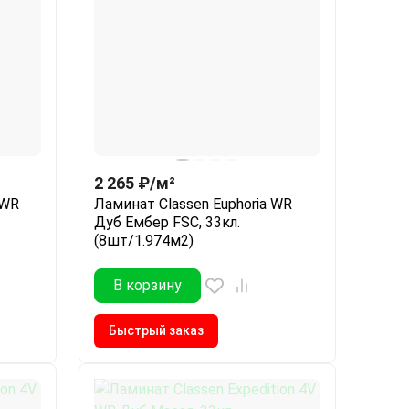
2 265
₽
/
м²
 WR
Ламинат Classen Euphoria WR
Дуб Ембер FSC, 33кл.
(8шт/1.974м2)
В корзину
Быстрый заказ