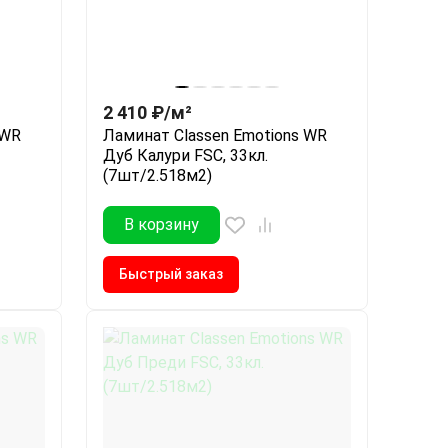
2 410
₽
/
м²
 WR
Ламинат Classen Emotions WR
Дуб Калури FSC, 33кл.
(7шт/2.518м2)
В корзину
Быстрый заказ