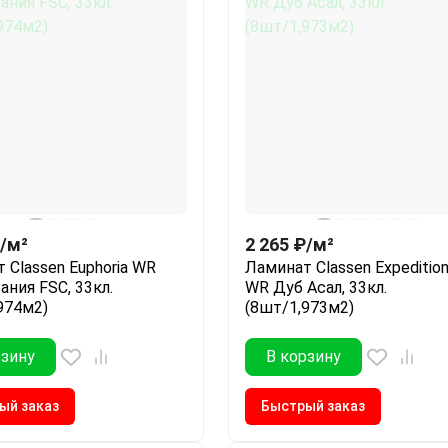
/
м²
2 265
₽
/
м²
 Classen Euphoria WR
Ламинат Classen Expeditio
ания FSC, 33кл.
WR Дуб Асал, 33кл.
974м2)
(8шт/1,973м2)
рзину
В корзину
ый заказ
Быстрый заказ