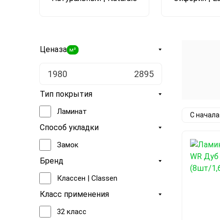
Цена
за
м²
Тип покрытия
Ламинат
С начал
Способ укладки
Замок
Бренд
Классен | Classen
Класс применения
32 класс