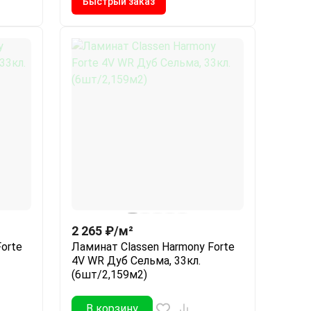
Быстрый заказ
2 265
₽
/
м²
orte
Ламинат Classen Harmony Forte
4V WR Дуб Сельма, 33кл.
(6шт/2,159м2)
В корзину