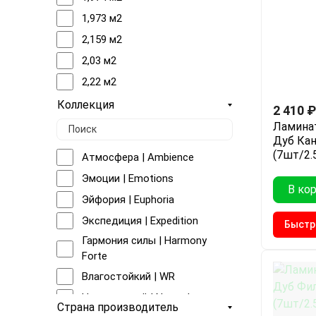
1,973 м2
2,159 м2
2,03 м2
2,22 м2
1,995 м2
Коллекция
2 410
₽
Ламинат
Дуб Кан
(7шт/2.
Атмосфера | Ambience
Эмоции | Emotions
В ко
Эйфория | Euphoria
Экспедиция | Expedition
Быстр
Гармония силы | Harmony
Forte
Влагостойкий | WR
Натуральный | Naturale
Страна производитель