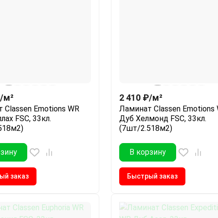
/
м²
2 410
₽
/
м²
 Classen Emotions WR
Ламинат Classen Emotions
лах FSC, 33кл.
Дуб Хелмонд FSC, 33кл.
518м2)
(7шт/2.518м2)
рзину
В корзину
ый заказ
Быстрый заказ