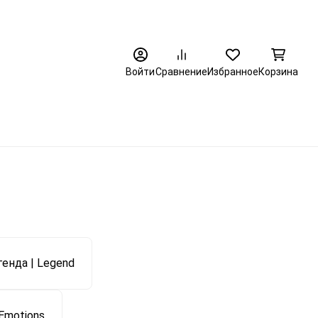
8 (3452) 520-320
Войти
Сравнение
Избранное
Корзина
енда | Legend
Emotions