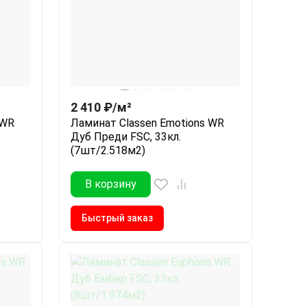
2 410
₽
/
м²
 WR
Ламинат Classen Emotions WR
Дуб Преди FSC, 33кл.
(7шт/2.518м2)
В корзину
Быстрый заказ