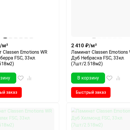
/
м²
2 410
₽
/
м²
 Classen Emotions WR
Ламинат Classen Emotions
берра FSC, 33кл.
Дуб Небраска FSC, 33кл.
518м2)
(7шт/2.518м2)
рзину
В корзину
ый заказ
Быстрый заказ