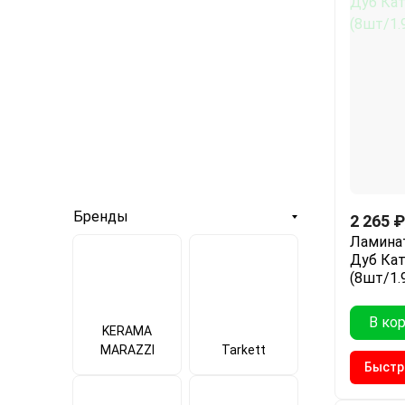
Бренды
2 265
₽
Ламинат
Дуб Кат
(8шт/1.
В ко
KERAMA
MARAZZI
Tarkett
Быстр