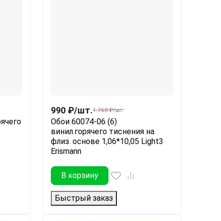
990
₽
/
шт.
1 760
₽
/
шт.
рячего
Обои 60074-06 (6)
винил.горячего тиснения на
флиз. основе 1,06*10,05 Light3
Erismann
В корзину
Быстрый заказ