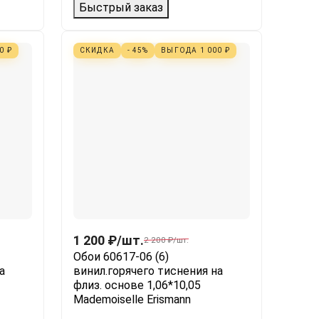
Быстрый заказ
60
₽
СКИДКА
- 45%
ВЫГОДА
1 000
₽
1 200
₽
/
шт.
2 200
₽
/
шт.
Обои 60617-06 (6)
а
винил.горячего тиснения на
флиз. основе 1,06*10,05
Mademoiselle Erismann