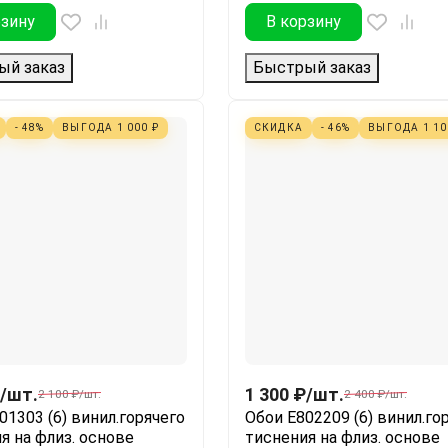
рзину
В корзину
ый заказ
Быстрый заказ
- 48%
ВЫГОДА
1 000
₽
СКИДКА
- 46%
ВЫГОДА
1 1
/
шт.
1 300
₽
/
шт.
2 100
₽
/
шт.
2 400
₽
/
шт.
01303 (6) винил.горячего
Обои Е802209 (6) винил.го
я на флиз. основе
тиснения на флиз. основе