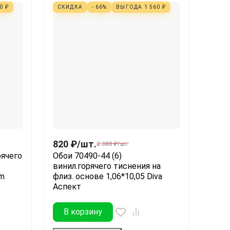
50
₽
СКИДКА
- 66%
ВЫГОДА
1 560
₽
820
₽
/
шт.
2 380
₽
/
шт.
рячего
Обои 70490-44 (6)
винил.горячего тиснения на
um
флиз. основе 1,06*10,05 Diva
Аспект
В корзину