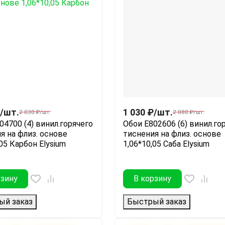
/
шт.
1 030
₽
/
шт.
2 030
₽
/
шт.
2 080
₽
/
шт.
04700 (4) винил.горячего
Обои Е802606 (6) винил.го
я на флиз. основе
тиснения на флиз. основе
,05 Карбон Elysium
1,06*10,05 Саба Elysium
рзину
В корзину
ый заказ
Быстрый заказ