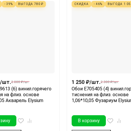
- 39%
ВЫГОДА
780
₽
СКИДКА
- 46%
ВЫГОДА
1 0
/
шт.
1 250
₽
/
шт.
2 000
₽
/
шт.
2 300
₽
/
шт.
9613 (6) винил.горячего
Обои Е705405 (4) винил.го
я на флиз. основе
тиснения на флиз. основе
,05 Акварель Elysium
1,06*10,05 Фузариум Elysi
рзину
В корзину