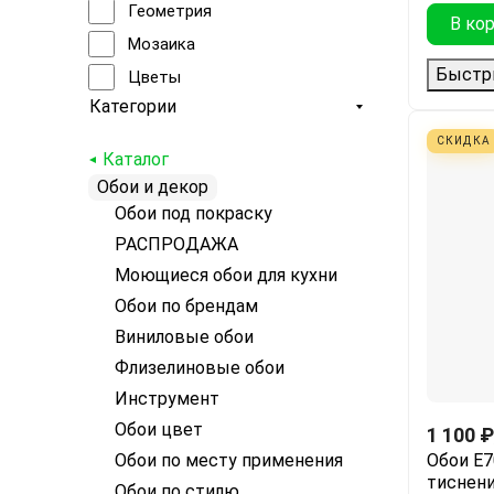
Геометрия
Бордо/красный
В ко
9
Rimini
Мозаика
Оранжевый
4,5
Madeira
Быстр
Цветы
Красный
74
Profi Deco Maison
Категории
Полосы
Бежевый
16
Medea
Штукатурка
СКИДКА
Белый / Черный
64/32
Каталог
ER Rivo
Флора
Обои и декор
Терракотовый
1,3
Lissabon
Шпаклёвка
Обои под покраску
Бронзовый
32/64
Samui
Ткань
РАСПРОДАЖА
Оливковый
Sandra
Моющиеся обои для кухни
Дамаск
Горчичный
Arbat
Обои по брендам
Орнамент
Бирюзовый
Tiffany
Виниловые обои
Животные
Фисташковый
Twisted Silk
Флизелиновые обои
Другое
черно-белый
Oxford
Инструмент
Флористический
Серо-бежевый
ER Romano
Обои цвет
1 100
₽
Флористика и природа
Бежево-коричневый
Levita
Обои Е7
Обои по месту применения
Абстракция и геометрия
тиснени
Молочный
Benefit Mirabelle
Обои по стилю