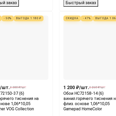
ый заказ
Быстрый заказ
- 50%
ВЫГОДА
1 180
₽
СКИДКА
- 47%
ВЫГОДА
1 0
/
шт.
1 200
₽
/
шт.
2 380
₽
/
шт.
2 260
₽
/
шт.
72150-37 (6)
Обои HC72158-14 (6)
орячего тиснения на
винил.горячего тиснения н
снове 1,06*10,05
флиз. основе 1,06*10,05
her VOG Collection
Gamepad HomeColor