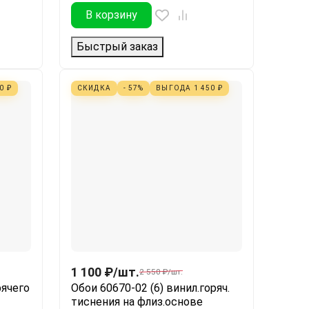
В корзину
Быстрый заказ
00
₽
СКИДКА
- 57%
ВЫГОДА
1 450
₽
1 100
₽
/
шт.
2 550
₽
/
шт.
рячего
Обои 60670-02 (6) винил.горяч.
тиснения на флиз.основе