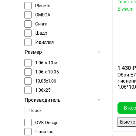
Серый, белый
Planets
{спальня}
Серый, Черный
OMEGA
зона отдыха
Серый, Синий
Сингл
Кабинет
Бежевый, Мокко
Шадэ
Холл
Бежевый, Серебро, Серый
Идиллия
Бежевый, Серый
Бельканто
Размер
Бежевый, Розовый
Лаунж
1,06 × 10 м
1 430
₽
Золото, Серый
Артлайн
1.06 х 10.05
Обои Е7
Голубой, Серый, Фиолетовый
Спектр
тиснени
10,05x1,06
Серебро, белый
1,06*10
Кампари
1,06x25
Золото, Серый, белый
Ракита
Производитель
Серебро, Серый
Дивина
В ко
Бежевый, белый
Айрин
Быстр
OVK Design
Зелёный, Серый, Синий
Наоми
Палитра
Серебро, Серый, белый
Платинум