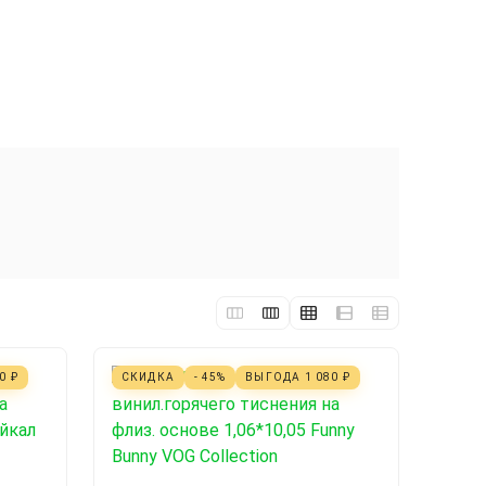
10
₽
СКИДКА
- 45%
ВЫГОДА
1 080
₽