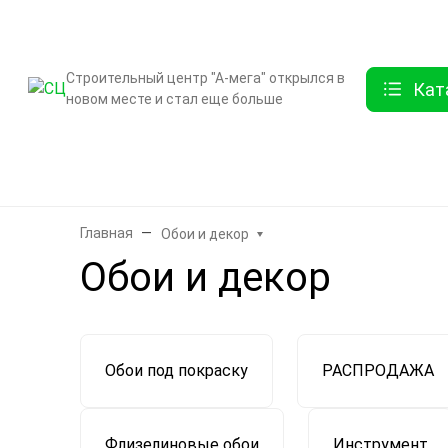
О компании
Контак
Строительный центр "А-мега" открылся в
Кат
новом месте и стал еще больше
Бренды
Двери
Ламинат
Обои и декор
Плитка
Санте
Главная
Обои и декор
Обои и декор
Обои под покраску
РАСПРОДАЖА
Флизелиновые обои
Инструмент