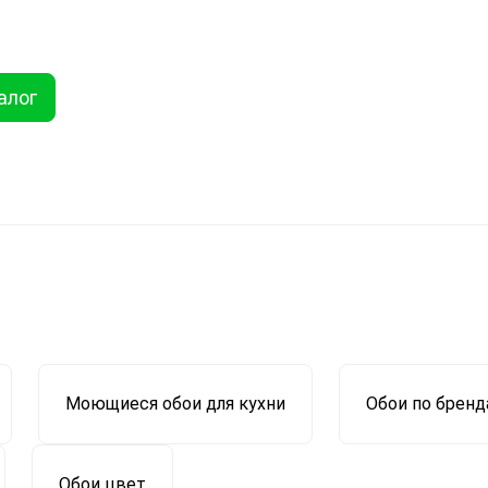
ты
Услуги
Как купить
Дисконтная программа
Акции
Еще
алог
Найти
хника
Линолеум
Еще
Моющиеся обои для кухни
Обои по брен
Обои цвет