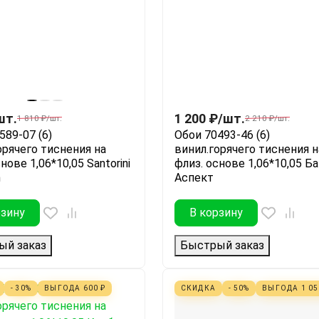
шт.
1 200
₽
/
шт.
1 810
₽
/
шт.
2 210
₽
/
шт.
589-07 (6)
Обои 70493-46 (6)
орячего тиснения на
винил.горячего тиснения н
нове 1,06*10,05 Santorini
флиз. основе 1,06*10,05 Б
n
Аспект
рзину
В корзину
ый заказ
Быстрый заказ
- 30%
ВЫГОДА
600
₽
СКИДКА
- 50%
ВЫГОДА
1 0