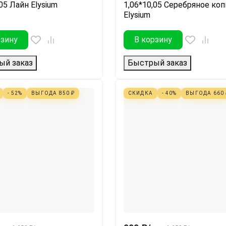
05 Лайн Elysium
1,06*10,05 Серебряное ко
Elysium
рзину
В корзину
ый заказ
Быстрый заказ
- 52%
ВЫГОДА
850
₽
СКИДКА
- 40%
ВЫГОДА
660