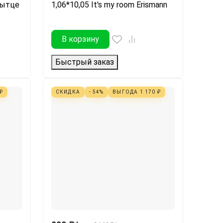
пытце
1,06*10,05 It's my room Erismann
В корзину
Быстрый заказ
₽
СКИДКА
- 54%
ВЫГОДА
1 170
₽