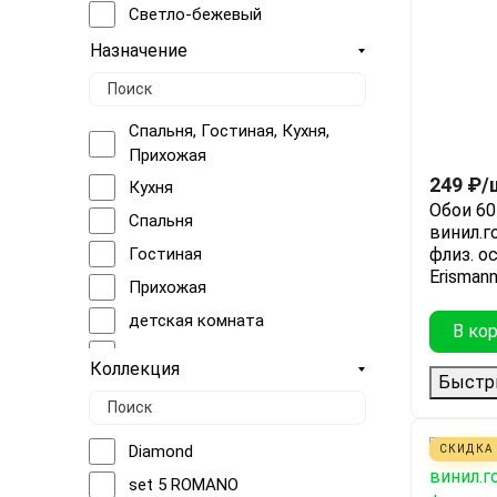
Светло-бежевый
Темно-серый
Назначение
Коричневый
Голубой
Спальня, Гостиная, Кухня,
Черный
Прихожая
Серебряный
249
₽
/
Кухня
Обои 60
Зеленый
Спальня
винил.г
Графит
Гостиная
флиз. ос
Erisman
мокко
Прихожая
Зелёный светлый
детская комната
В ко
Серый светлый
коридор
Коллекция
Бежевый холодный
Быстр
Детская
Бежевый светлый
Подростковая комната
Серый, Коричневый
Diamond
СКИДКА
прочее
Фиолетовый
set 5 ROMANO
{кухня}