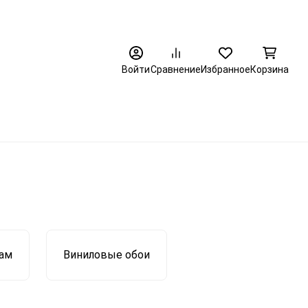
8 (3452) 520-320
Войти
Сравнение
Избранное
Корзина
дам
Виниловые обои