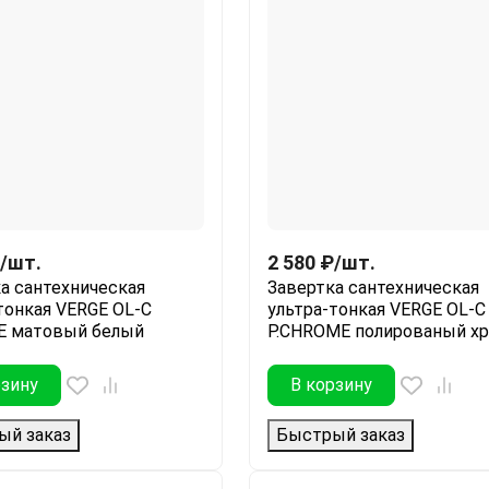
/
шт.
2 580
₽
/
шт.
а сантехническая
Завертка сантехническая
тонкая VERGE OL-C
ультра-тонкая VERGE OL-C
E матовый белый
P.CHROME полированый х
рзину
В корзину
ый заказ
Быстрый заказ