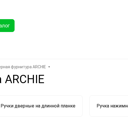
ты
Услуги
Как купить
Дисконтная программа
Акции
Еще
алог
Найти
хника
Линолеум
Еще
рная фурнитура ARCHIE
а ARCHIE
Ручки дверные на длинной планке
Ручка нажимн