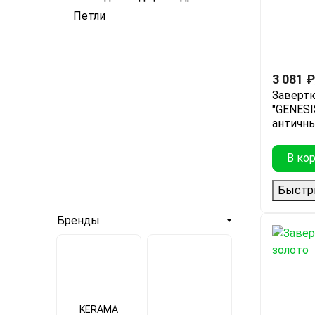
Петли
3 081
₽
Завертк
"GENESI
античн
В ко
Быстр
Бренды
KERAMA