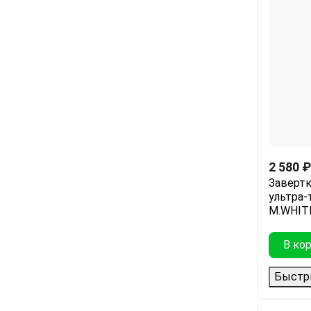
2 580
₽
Завертк
ультра-
M.WHIT
В ко
Быстр