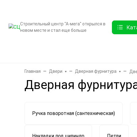
О компании
Контак
Строительный центр "А-мега" открылся в
Кат
новом месте и стал еще больше
Бренды
Двери
Ламинат
Обои и декор
Плитка
Санте
Главная
Двери
Дверная фурнитура
Две
Дверная фурнитур
Ручка поворотная (сантехническая)
Накладки под цилиндр
Петли