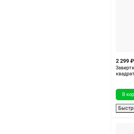
2 299
₽
Завертк
квадрат
В ко
Быстр