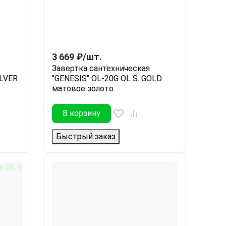
3 669
₽
/
шт.
Завертка сантехническая
ILVER
"GENESIS" OL-20G OL S. GOLD
матовое золото
В корзину
Быстрый заказ