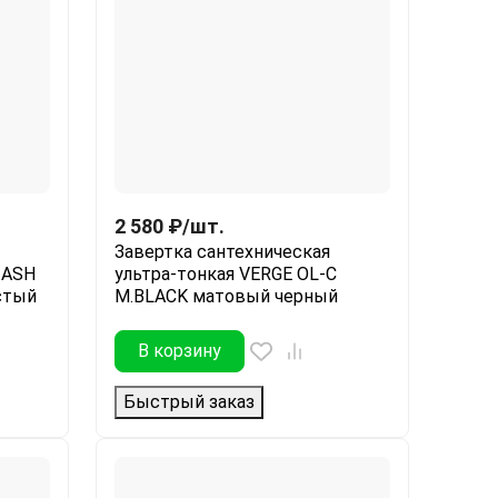
2 580
₽
/
шт.
Завертка сантехническая
 ASH
ультра-тонкая VERGE OL-C
стый
M.BLACK матовый черный
В корзину
Быстрый заказ