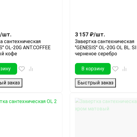
/
шт.
3 157
₽
/
шт.
а сантехническая
Завертка сантехническая
S" OL-20G ANT.COFFEE
"GENESIS" OL-20G OL BL. S
ый кофе
черненое серебро
рзину
В корзину
ый заказ
Быстрый заказ