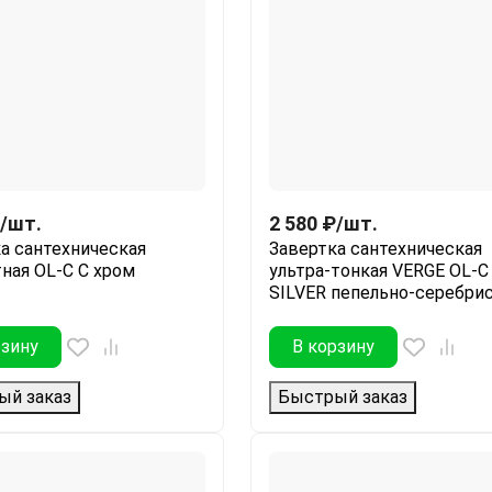
/
шт.
2 580
₽
/
шт.
а сантехническая
Завертка сантехническая
ная OL-C C хром
ультра-тонкая VERGE OL-C
SILVER пепельно-серебри
рзину
В корзину
ый заказ
Быстрый заказ