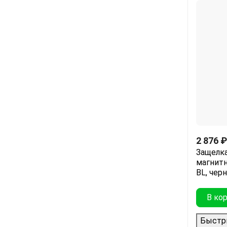
2 876
₽
Защелка
магнитн
BL, чер
В ко
Быстр