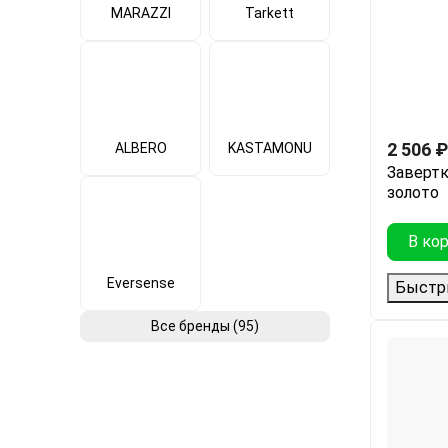
MARAZZI
Tarkett
2 506
₽
ALBERO
KASTAMONU
Завертк
золото
В ко
Eversense
Быстр
Все бренды (95)