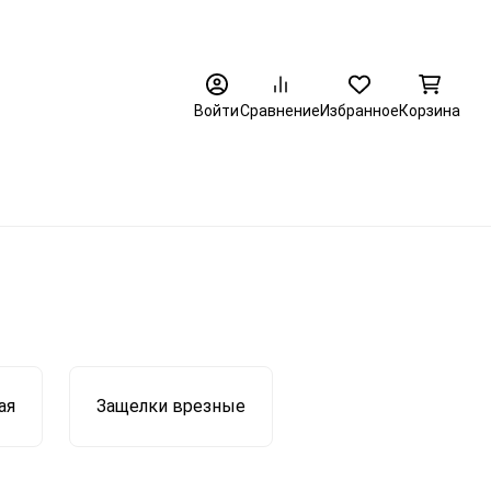
8 (3452) 520-320
Войти
Сравнение
Избранное
Корзина
ая
Защелки врезные