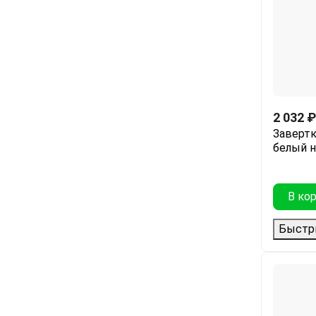
2 032
₽
Завертк
белый 
В ко
Быстр