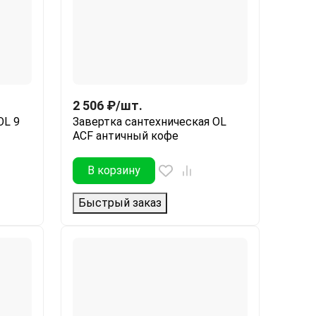
2 506
₽
/
шт.
OL 9
Завертка сантехническая OL
ACF античный кофе
В корзину
Быстрый заказ