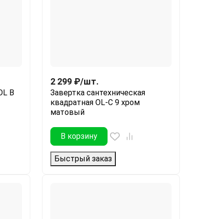
2 299
₽
/
шт.
OL В
Завертка сантехническая
квадратная OL-C 9 хром
матовый
В корзину
Быстрый заказ