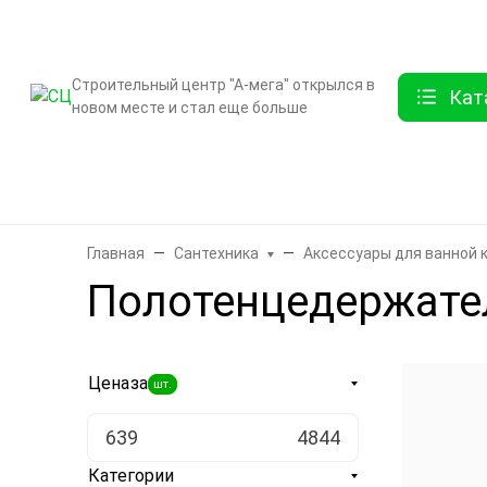
О компании
Контак
Строительный центр "А-мега" открылся в
Кат
новом месте и стал еще больше
Бренды
Двери
Ламинат
Обои и декор
Плитка
Санте
Главная
Сантехника
Аксессуары для ванной 
Полотенцедержате
Цена
за
шт.
Категории