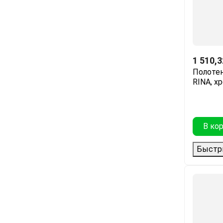
1 510,3
Полоте
RINA, х
В ко
Быстр