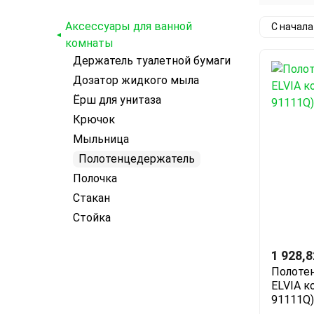
Аксессуары для ванной
С начал
комнаты
Держатель туалетной бумаги
Дозатор жидкого мыла
Ёрш для унитаза
Крючок
Мыльница
Полотенцедержатель
Полочка
Стакан
Стойка
1 928,8
Полотен
ELVIA к
91111Q)