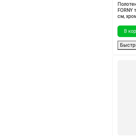
Полоте
FORNY 
см, хро
В ко
Быстр