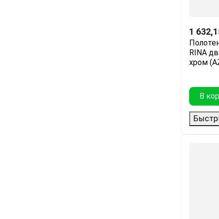
1 632,1
Полоте
RINA дв
хром (A
В ко
Быстр