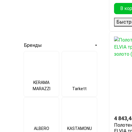
В ко
Быстр
Бренды
KERAMA
MARAZZI
Tarkett
4 843,4
Полотен
ALBERO
KASTAMONU
ELVIA т