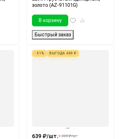
золото (AZ-91101G)
В корзину
Быстрый заказ
- 51%
ВЫГОДА
669
₽
639
₽
/
шт.
1 308
₽
/
шт.