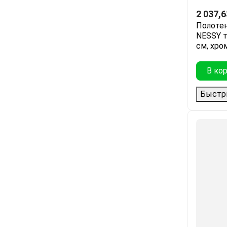
2 037,6
Полоте
NESSY т
см, хро
В ко
Быстр