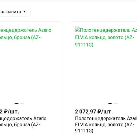
а алфавита
2
₽
/
шт.
2 072,97
₽
/
шт.
цедержатель Azario
Полотенцедержатель Azar
ольцо, бронза (AZ-
ELVIA кольцо, золото (AZ-
91111G)