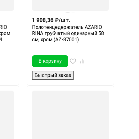
1 908,36
₽
/
шт.
RIO
Полотенцедержатель AZARIO
хром
RINA трубчатый одинарный 58
Й
см, хром (AZ-87001)
В корзину
Быстрый заказ