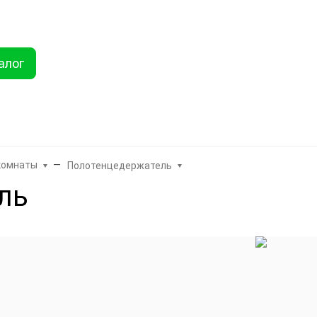
ты
Услуги
Как купить
Дисконтная программа
Акции
Еще
алог
Найти
хника
Линолеум
Еще
комнаты
Полотенцедержатель
ль