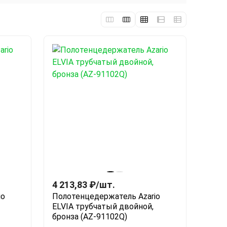
4 213,83
₽
/
шт.
io
Полотенцедержатель Azario
ELVIA трубчатый двойной,
бронза (AZ-91102Q)