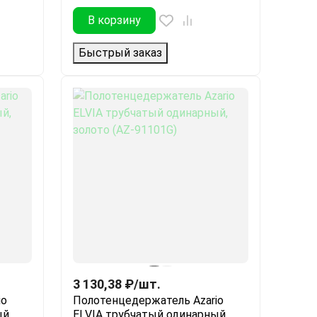
В корзину
Быстрый заказ
3 130,38
₽
/
шт.
io
Полотенцедержатель Azario
й,
ELVIA трубчатый одинарный,