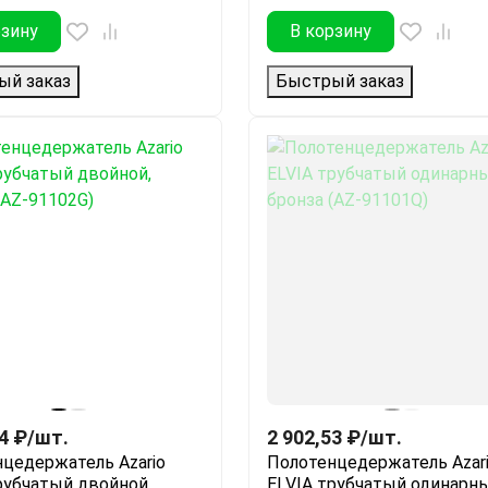
рзину
В корзину
ый заказ
Быстрый заказ
4
₽
/
шт.
2 902,53
₽
/
шт.
цедержатель Azario
Полотенцедержатель Azar
рубчатый двойной,
ELVIA трубчатый одинарны