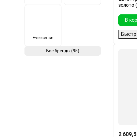
золото 
В ко
Быстр
Eversense
Все бренды (95)
2 609,5