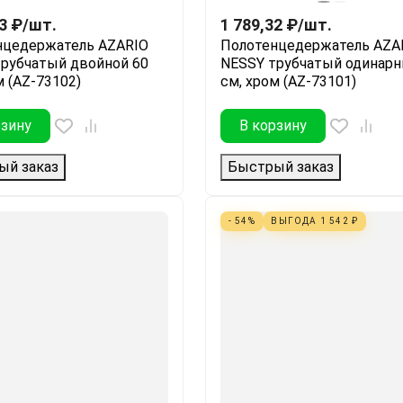
3
₽
/
шт.
1 789,32
₽
/
шт.
нцедержатель AZARIO
Полотенцедержатель AZA
рубчатый двойной 60
NESSY трубчатый одинарн
м (AZ-73102)
см, хром (AZ-73101)
рзину
В корзину
ый заказ
Быстрый заказ
- 54%
ВЫГОДА
1 542
₽