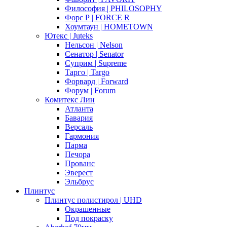
Философия | PHILOSOPHY
Форс Р | FORCE R
Хоумтаун | HOMETOWN
Ютекс | Juteks
Нельсон | Nelson
Сенатор | Senator
Суприм | Supreme
Тарго | Targo
Форвард | Forward
Форум | Forum
Комитекс Лин
Атланта
Бавария
Версаль
Гармония
Парма
Печора
Прованс
Эверест
Эльбрус
Плинтус
Плинтус полистирол | UHD
Окрашенные
Под покраску