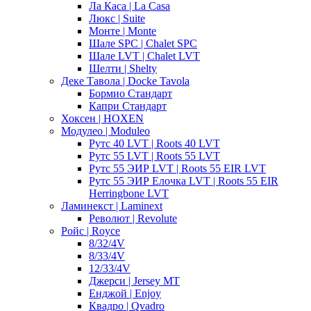
Ла Каса | La Casa
Люкс | Suite
Монте | Monte
Шале SPC | Chalet SPC
Шале LVT | Chalet LVT
Шелти | Shelty
Деке Тавола | Docke Tavola
Бормио Стандарт
Капри Стандарт
Хоксен | HOXEN
Модулео | Moduleo
Рутс 40 LVT | Roots 40 LVT
Рутс 55 LVT | Roots 55 LVT
Рутс 55 ЭИР LVT | Roots 55 EIR LVT
Рутс 55 ЭИР Елочка LVT | Roots 55 EIR
Herringbone LVT
Ламинекст | Laminext
Револют | Revolute
Ройс | Royce
8/32/4V
8/33/4V
12/33/4V
Джерси | Jersey MT
Енджой | Enjoy
Квадро | Qvadro