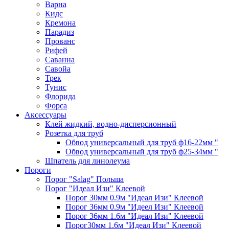
Варна
Кидс
Кремона
Парадиз
Прованс
Рифей
Саванна
Савойа
Трек
Тунис
Флорида
Форса
Аксессуары
Клей жидкий, водно-дисперсионный
Розетка для труб
Обвод универсальный для труб ф16-22мм "
Обвод универсальный для труб ф25-34мм "
Шпатель для линолеума
Пороги
Порог "Salag" Польша
Порог "Идеал Изи" Клеевой
Порог 30мм 0.9м "Идеал Изи" Клеевой
Порог 36мм 0.9м "Идеел Изи" Клеевой
Порог 36мм 1.6м "Идеал Изи" Клеевой
Порог30мм 1.6м "Идеал Изи" Клеевой