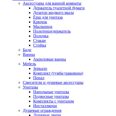
Аксессуары для ванной комнаты
Держатель туалетной бумаги
Дозатор жидкого мыла
Ёрш для унитаза
Крючок
Мыльница
Полотенцедержатель
Полочка
Стакан
Стойка
Биде
Ванны
Акриловые ванны
Мебель
Зеркало
Комплект (тумба+раковина)
Пенал
Смесители и душевые аксессуары
Унитазы
Напольные унитазы
Подвесные унитазы
Комплекты с унитазом
Инсталляции
Душевые ограждения
Душевые двери