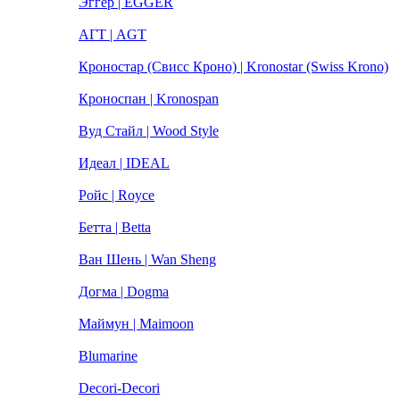
Эггер | EGGER
АГТ | AGT
Кроностар (Свисс Кроно) | Kronostar (Swiss Krono)
Кроноспан | Kronospan
Вуд Стайл | Wood Style
Идеал | IDEAL
Ройс | Royce
Бетта | Betta
Ван Шень | Wan Sheng
Догма | Dogma
Маймун | Maimoon
Blumarine
Decori-Decori