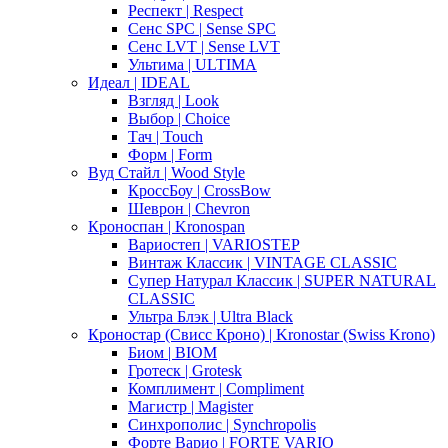
Респект | Respect
Сенс SPC | Sense SPC
Сенс LVT | Sense LVT
Ультима | ULTIMA
Идеал | IDEAL
Взгляд | Look
Выбор | Choice
Тач | Touch
Форм | Form
Вуд Стайл | Wood Style
КроссБоу | CrossBow
Шеврон | Chevron
Кроноспан | Kronospan
Вариостеп | VARIOSTEP
Винтаж Классик | VINTAGE CLASSIC
Супер Натурал Классик | SUPER NATURAL
CLASSIC
Ультра Блэк | Ultra Black
Кроностар (Свисс Кроно) | Kronostar (Swiss Krono)
Биом | BIOM
Гротеск | Grotesk
Комплимент | Compliment
Магистр | Magister
Синхрополис | Synchropolis
Форте Варио | FORTE VARIO