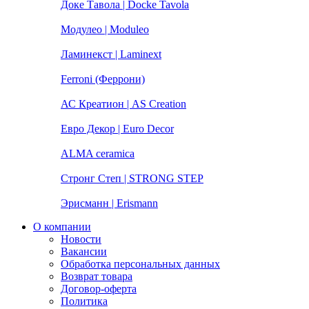
Доке Тавола | Docke Tavola
Модулео | Moduleo
Ламинекст | Laminext
Ferroni (Феррони)
АС Креатион | AS Creation
Евро Декор | Euro Decor
ALMA ceramica
Стронг Степ | STRONG STEP
Эрисманн | Erismann
О компании
Новости
Вакансии
Обработка персональных данных
Возврат товара
Договор-оферта
Политика