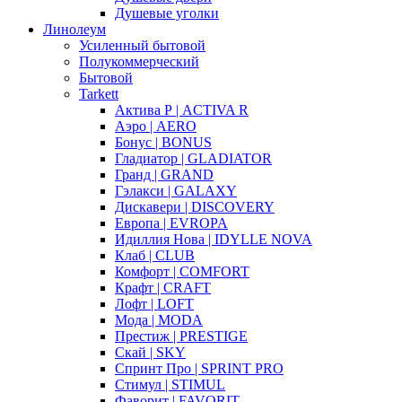
Душевые уголки
Линолеум
Усиленный бытовой
Полукоммерческий
Бытовой
Tarkett
Актива Р | ACTIVA R
Аэро | AERO
Бонус | BONUS
Гладиатор | GLADIATOR
Гранд | GRAND
Гэлакси | GALAXY
Дискавери | DISCOVERY
Европа | EVROPA
Идиллия Нова | IDYLLE NOVA
Клаб | CLUB
Комфорт | COMFORT
Крафт | CRAFT
Лофт | LOFT
Мода | MODA
Престиж | PRESTIGE
Скай | SKY
Спринт Про | SPRINT PRO
Стимул | STIMUL
Фаворит | FAVORIT