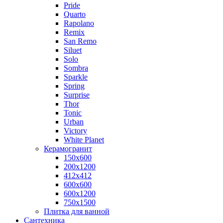
Pride
Quarto
Rapolano
Remix
San Remo
Siluet
Solo
Sombra
Sparkle
Spring
Surprise
Thor
Tonic
Urban
Victory
White Planet
Керамогранит
150x600
200х1200
412x412
600x600
600x1200
750х1500
Плитка для ванной
Сантехника