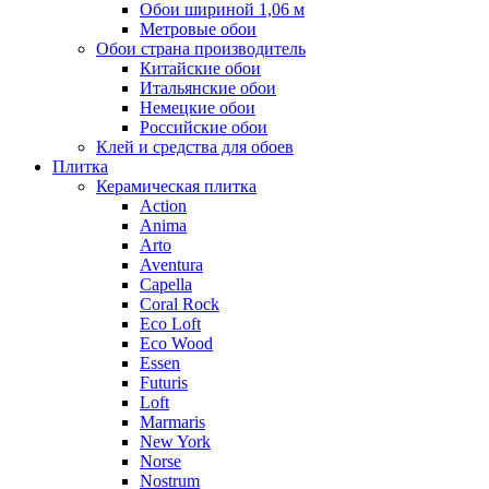
Обои шириной 1,06 м
Метровые обои
Обои страна производитель
Китайские обои
Итальянские обои
Немецкие обои
Российские обои
Клей и средства для обоев
Плитка
Керамическая плитка
Action
Anima
Arto
Aventura
Capella
Coral Rock
Eco Loft
Eco Wood
Essen
Futuris
Loft
Marmaris
New York
Norse
Nostrum