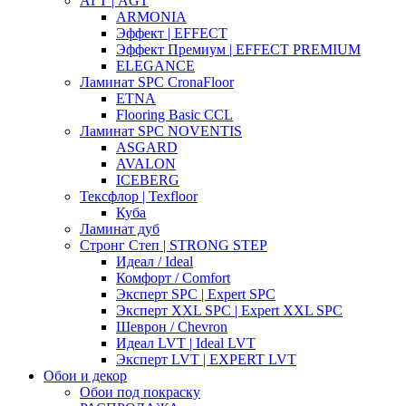
АГТ | AGT
ARMONIA
Эффект | EFFECT
Эффект Премиум | EFFECT PREMIUM
ELEGANCE
Ламинат SPC CronaFloor
ETNA
Flooring Basic CCL
Ламинат SPC NOVENTIS
ASGARD
AVALON
ICEBERG
Тексфлор | Texfloor
Куба
Ламинат дуб
Стронг Степ | STRONG STEP
Идеал / Ideal
Комфорт / Comfort
Эксперт SPC | Expert SPC
Эксперт XXL SPC | Expert XXL SPC
Шеврон / Chevron
Идеал LVT | Ideal LVT
Эксперт LVT | EXPERT LVT
Обои и декор
Обои под покраску