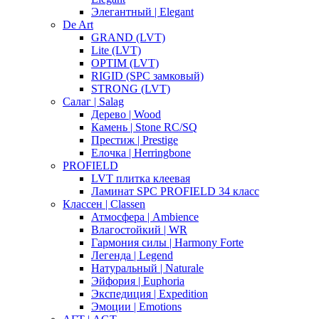
Элегантный | Elegant
De Art
GRAND (LVT)
Lite (LVT)
OPTIM (LVT)
RIGID (SPC замковый)
STRONG (LVT)
Салаг | Salag
Дерево | Wood
Камень | Stone RC/SQ
Престиж | Prestige
Елочка | Herringbone
PROFIELD
LVT плитка клеевая
Ламинат SPC PROFIELD 34 класс
Классен | Classen
Атмосфера | Ambience
Влагостойкий | WR
Гармония силы | Harmony Forte
Легенда | Legend
Натуральный | Naturale
Эйфория | Euphoria
Экспедиция | Expedition
Эмоции | Emotions