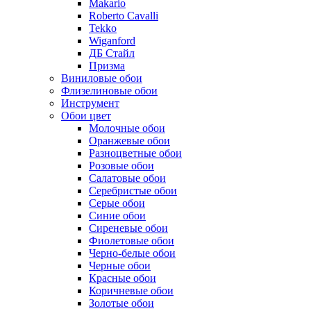
Makario
Roberto Cavalli
Tekko
Wiganford
ДБ Стайл
Призма
Виниловые обои
Флизелиновые обои
Инструмент
Обои цвет
Молочные обои
Оранжевые обои
Разноцветные обои
Розовые обои
Салатовые обои
Серебристые обои
Серые обои
Синие обои
Сиреневые обои
Фиолетовые обои
Черно-белые обои
Черные обои
Красные обои
Коричневые обои
Золотые обои