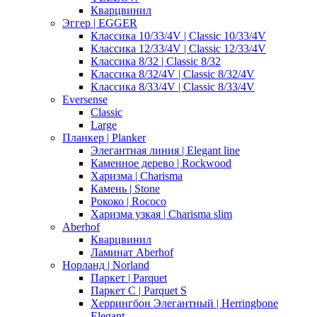
Кварцвинил
Эггер | EGGER
Классика 10/33/4V | Classic 10/33/4V
Классика 12/33/4V | Classic 12/33/4V
Классика 8/32 | Classic 8/32
Классика 8/32/4V | Classic 8/32/4V
Классика 8/33/4V | Classic 8/33/4V
Eversense
Classic
Large
Планкер | Planker
Элегантная линия | Elegant line
Каменное дерево | Rockwood
Харизма | Charisma
Камень | Stone
Рококо | Rococo
Харизма узкая | Charisma slim
Aberhof
Кварцвинил
Ламинат Aberhof
Норланд | Norland
Паркет | Parquet
Паркет С | Parquet S
Херрингбон Элегантный | Herringbone
Elegant