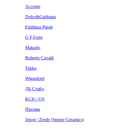
Accento
Dolce&Gabbana
Emiliana Parati
G,F,Ferre
Makario
Roberto Cavalli
Tekko
Wiganford
ДБ Стайл
КуЭс | QS
Призма
Зерде | Zerde (Steppe Ceramics)