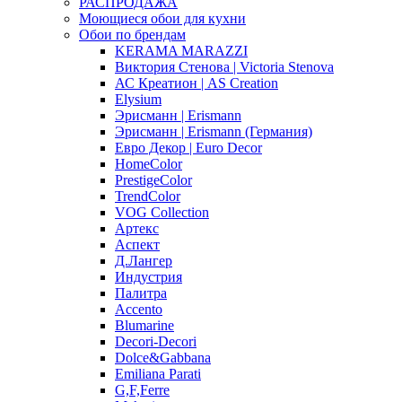
РАСПРОДАЖА
Моющиеся обои для кухни
Обои по брендам
KERAMA MARAZZI
Виктория Стенова | Victoria Stenova
АС Креатион | AS Creation
Elysium
Эрисманн | Erismann
Эрисманн | Erismann (Германия)
Евро Декор | Euro Decor
HomeColor
PrestigeColor
TrendColor
VOG Collection
Артекс
Аспект
Д.Лангер
Индустрия
Палитра
Accento
Blumarine
Decori-Decori
Dolce&Gabbana
Emiliana Parati
G,F,Ferre