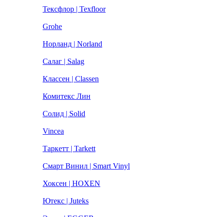
Тексфлор | Texfloor
Grohe
Норланд | Norland
Салаг | Salag
Классен | Classen
Комитекс Лин
Солид | Solid
Vincea
Таркетт | Tarkett
Смарт Винил | Smart Vinyl
Хоксен | HOXEN
Ютекс | Juteks