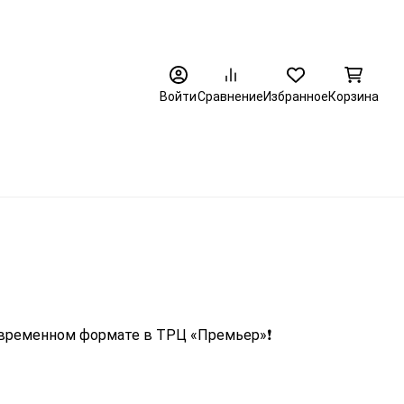
8 (3452) 520-320
Войти
Сравнение
Избранное
Корзина
овременном формате в ТРЦ «Премьер»❗️