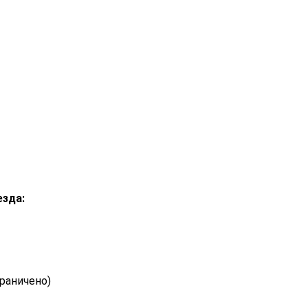
езда:
раничено)