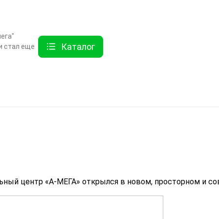
ты
Услуги
Как купить
Дисконтная программа
Акции
Еще
ега"
Каталог
и стал еще
Найти
хника
Линолеум
Еще
льный центр «А-МЕГА» открылся в новом, просторном и с