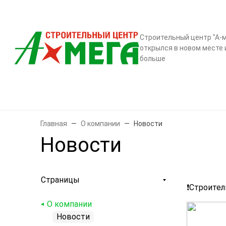
О компании
Контак
Строительный центр "А-м
открылся в новом месте 
больше
Бренды
Двери
Ламинат
Обои и декор
Плитка
Санте
Главная
О компании
Новости
Новости
Страницы
❗️Строите
О компании
Новости