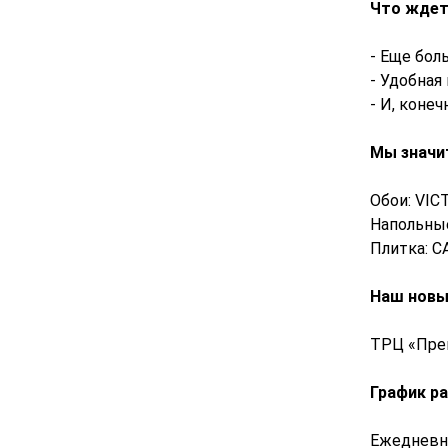
Что ждет
- Еще бол
- Удобная
- И, коне
Мы значи
Обои: VIC
Напольные
Плитка: 
Наш новы
ТРЦ «Прем
График р
Ежедневно