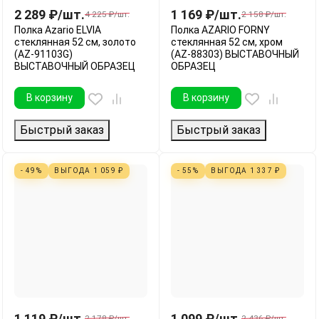
2 289
₽
/
шт.
1 169
₽
/
шт.
4 225
₽
/
шт.
2 158
₽
/
шт.
Полка Azario ELVIA
Полка AZARIO FORNY
стеклянная 52 см, золото
стеклянная 52 см, хром
(AZ-91103G)
(AZ-88303) ВЫСТАВОЧНЫЙ
ВЫСТАВОЧНЫЙ ОБРАЗЕЦ
ОБРАЗЕЦ
В корзину
В корзину
Быстрый заказ
Быстрый заказ
- 49%
ВЫГОДА
1 059
₽
- 55%
ВЫГОДА
1 337
₽
1 119
₽
/
шт.
1 099
₽
/
шт.
2 178
₽
/
шт.
2 436
₽
/
шт.