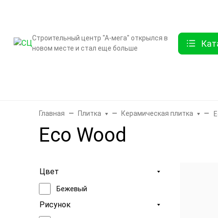
О компании
Контак
Строительный центр "А-мега" открылся в
Кат
новом месте и стал еще больше
Бренды
Двери
Ламинат
Обои и декор
Плитка
Санте
Главная
Плитка
Керамическая плитка
E
Eco Wood
Цвет
Бежевый
Рисунок