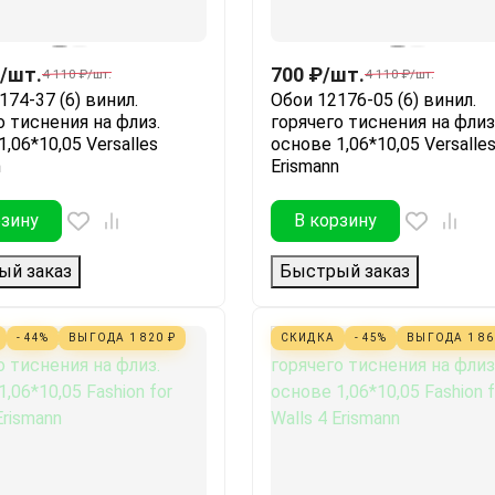
/
шт.
700
₽
/
шт.
4 110
₽
/
шт.
4 110
₽
/
шт.
174-37 (6) винил.
Обои 12176-05 (6) винил.
о тиснения на флиз.
горячего тиснения на флиз
,06*10,05 Versalles
основе 1,06*10,05 Versalle
n
Erismann
рзину
В корзину
ый заказ
Быстрый заказ
- 44%
ВЫГОДА
1 820
₽
СКИДКА
- 45%
ВЫГОДА
1 8