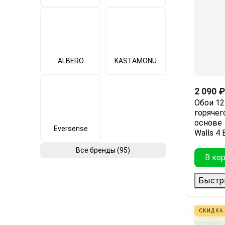
ALBERO
KASTAMONU
2 090
₽
Обои 12
горячег
основе 1
Eversense
Walls 4 
Все бренды (95)
В ко
Быстр
СКИДКА