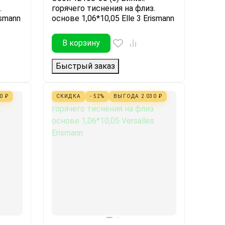
.
горячего тиснения на флиз.
ismann
основе 1,06*10,05 Elle 3 Erismann
В корзину
Быстрый заказ
30
₽
СКИДКА
- 52%
ВЫГОДА
2 030
₽