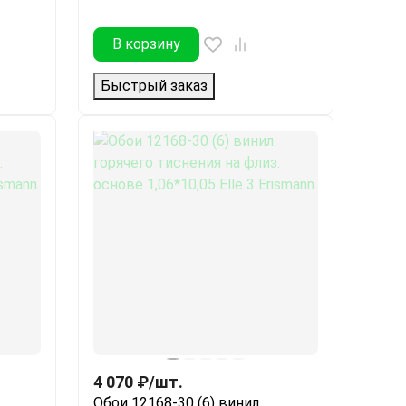
В корзину
Быстрый заказ
4 070
₽
/
шт.
Обои 12168-30 (6) винил.