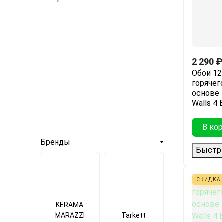
2 290
₽
Обои 12
горячег
основе 1
Walls 4 
В ко
Бренды
Быстр
СКИДКА
KERAMA
MARAZZI
Tarkett