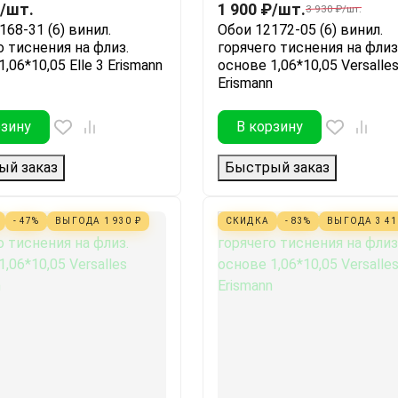
/
шт.
1 900
₽
/
шт.
3 930
₽
/
шт.
168-31 (6) винил.
Обои 12172-05 (6) винил.
о тиснения на флиз.
горячего тиснения на флиз
,06*10,05 Elle 3 Erismann
основе 1,06*10,05 Versalle
Erismann
рзину
В корзину
ый заказ
Быстрый заказ
- 47%
ВЫГОДА
1 930
₽
СКИДКА
- 83%
ВЫГОДА
3 4