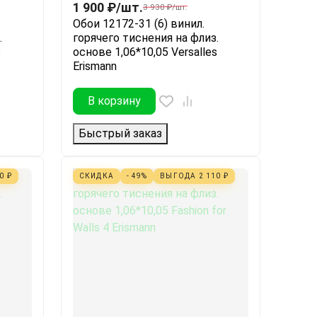
1 900
₽
/
шт.
3 930
₽
/
шт.
Обои 12172-31 (6) винил.
.
горячего тиснения на флиз.
s
основе 1,06*10,05 Versalles
Erismann
В корзину
Быстрый заказ
10
₽
СКИДКА
- 49%
ВЫГОДА
2 110
₽