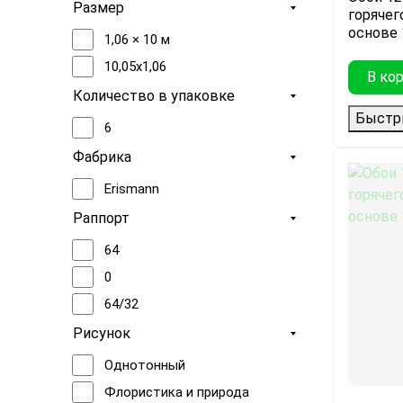
Желтый
Gentle
Размер
горячег
Серо-бежевый
ELLE 4
основе 1
1,06 × 10 м
Бежево-коричневый
Меланж | Melange
10,05x1,06
В ко
Бледно-зеленый
Элль 4 | Elle 4
Количество в упаковке
Таинственный сад | Sekret
Бледно-коричневый
Быстр
6
Garden
Темно-бирюзовый
Фабрика
Аврора | Aurora
Зеленый чай
Мода для стен 5 | Fashion for
Erismann
Walls 5
Раппорт
64
0
64/32
Рисунок
Однотонный
Флористика и природа