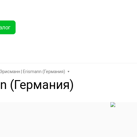
ты
Услуги
Как купить
Дисконтная программа
Акции
Еще
алог
Найти
хника
Линолеум
Еще
Эрисманн | Erismann (Германия)
n (Германия)