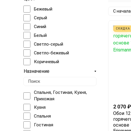
Бежевый
С начал
Серый
Синий
СКИДКА
Белый
Светло-серый
Светло-бежевый
Коричневый
Голубой
Назначение
Черный
Зеленый
Спальня, Гостиная, Кухня,
Бежевый, Серый
Прихожая
Бежевый, белый
2 070
₽
Кухня
Обои 12
Коричневый, Серый
Спальня
горячег
Розовый
Гостиная
основе 1
Erisman