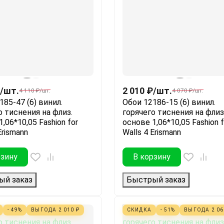
/
шт.
2 010
₽
/
шт.
4 110
₽
/
шт.
4 070
₽
/
шт.
185-47 (6) винил.
Обои 12186-15 (6) винил.
о тиснения на флиз.
горячего тиснения на флиз
,06*10,05 Fashion for
основе 1,06*10,05 Fashion f
Erismann
Walls 4 Erismann
рзину
В корзину
ый заказ
Быстрый заказ
- 49%
ВЫГОДА
2 010
₽
СКИДКА
- 51%
ВЫГОДА
2 0