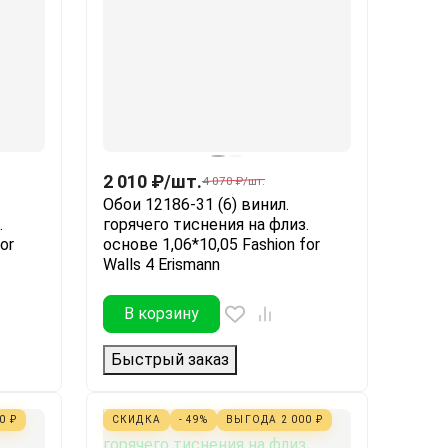
2 010
₽
/
шт.
4 070
₽
/
шт.
Обои 12186-31 (6) винил.
.
горячего тиснения на флиз.
or
основе 1,06*10,05 Fashion for
Walls 4 Erismann
В корзину
Быстрый заказ
60
₽
СКИДКА
- 49%
ВЫГОДА
2 000
₽