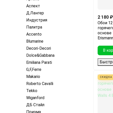
Аспект
Д.Лангер
2 180
₽
Индустрия
Обои 12
Палитра
горячег
основе 1
Accento
Erisman
Blumarine
Decori-Decori
В ко
Dolce&Gabbana
Быстр
Emiliana Parati
G,F,Ferre
Makario
СКИДКА
Roberto Cavalli
Tekko
Wiganford
ДБ Стайл
Призма