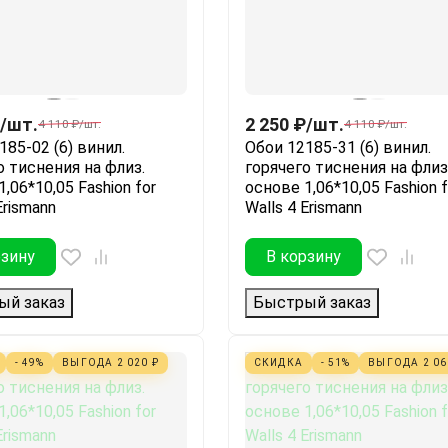
/
шт.
2 250
₽
/
шт.
4 110
₽
/
шт.
4 110
₽
/
шт.
185-02 (6) винил.
Обои 12185-31 (6) винил.
о тиснения на флиз.
горячего тиснения на флиз
,06*10,05 Fashion for
основе 1,06*10,05 Fashion f
Erismann
Walls 4 Erismann
рзину
В корзину
ый заказ
Быстрый заказ
- 49%
ВЫГОДА
2 020
₽
СКИДКА
- 51%
ВЫГОДА
2 0