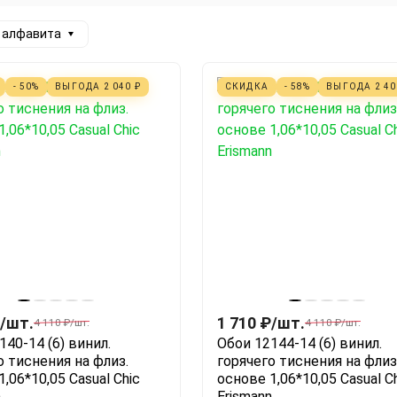
а алфавита
- 50%
ВЫГОДА
2 040
₽
СКИДКА
- 58%
ВЫГОДА
2 4
/
шт.
1 710
₽
/
шт.
4 110
₽
/
шт.
4 110
₽
/
шт.
140-14 (6) винил.
Обои 12144-14 (6) винил.
о тиснения на флиз.
горячего тиснения на флиз
,06*10,05 Casual Chic
основе 1,06*10,05 Casual C
n
Erismann