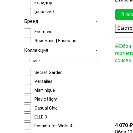
Мятный
коридор
Мокко, Серый
{спальня}
В ко
Персиковый
Бренд
Голубой, Зелёный
Быстр
Erismann
Бежевый, Серый, белый
Эрисманн | Erismann
Зелёный, белый
Коллекция
Зелёный, Черный
Зелёный, Синий
Бордо
Secret Garden
Красный, Фиолетовый, Черный
Versalles
Бежевый, Зелёный
Martinique
Бордо, Коричневый
Play of light
Бежевый, Коричневый, Мокко, Черный
Casual Chic
Бежевый, Бордо, Коричневый
ELLE 3
4 070
₽
Бежевый, Серый, Черный
Fashion for Walls 4
Обои 12