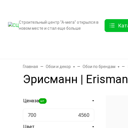
О компании
Контак
Строительный центр "А-мега" открылся в
Кат
новом месте и стал еще больше
Бренды
Двери
Ламинат
Обои и декор
Плитка
Санте
Главная
Обои и декор
Обои по брендам
Эрисманн | Erisman
Цена
за
шт.
Цвет