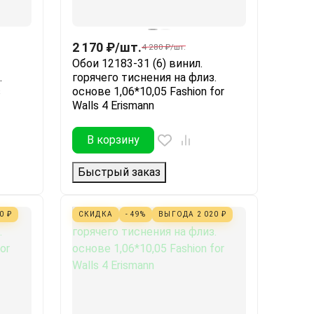
2 170
₽
/
шт.
4 280
₽
/
шт.
Обои 12183-31 (6) винил.
.
горячего тиснения на флиз.
s
основе 1,06*10,05 Fashion for
Walls 4 Erismann
В корзину
Быстрый заказ
60
₽
СКИДКА
- 49%
ВЫГОДА
2 020
₽