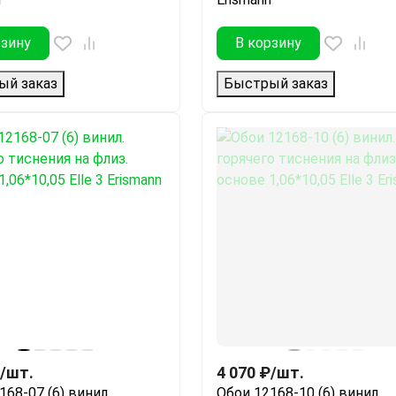
рзину
В корзину
ый заказ
Быстрый заказ
/
шт.
4 070
₽
/
шт.
168-07 (6) винил.
Обои 12168-10 (6) винил.