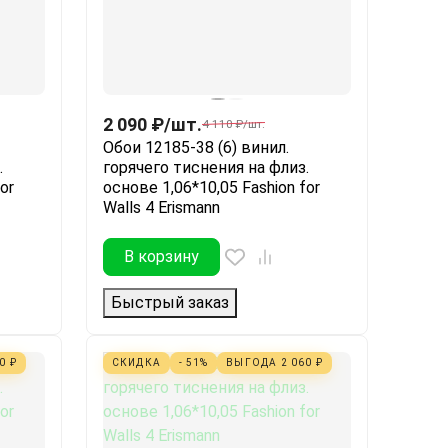
2 090
₽
/
шт.
4 110
₽
/
шт.
Обои 12185-38 (6) винил.
.
горячего тиснения на флиз.
or
основе 1,06*10,05 Fashion for
Walls 4 Erismann
В корзину
Быстрый заказ
60
₽
СКИДКА
- 51%
ВЫГОДА
2 060
₽