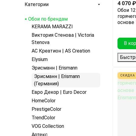
4 070
₽
Категории
Обои 12
горячег
Обои по брендам
основе 1
KERAMA MARAZZI
Виктория Стенова | Victoria
Stenova
В ко
АС Креатион | AS Creation
Быстр
Elysium
Эрисманн | Erismann
Эрисманн | Erismann
СКИДКА
(Германия)
Евро Декор | Euro Decor
HomeColor
PrestigeColor
TrendColor
VOG Collection
Артекс