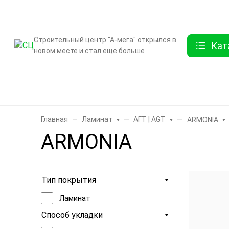
О компании
Контак
Строительный центр "А-мега" открылся в
Кат
новом месте и стал еще больше
Бренды
Двери
Ламинат
Обои и декор
Плитка
Санте
Главная
Ламинат
АГТ | AGT
ARMONIA
ARMONIA
Тип покрытия
Ламинат
Способ укладки