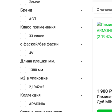
Замок
С начал
Бренд
AGT
Класс применения
33 класс
с фаской/без фаски
4V
Длина плашки мм.
1380 мм.
м2 в упаковке
2,1942м2
1 900
₽
Коллекция
Ламина
Дуб MIN
ARMONIA