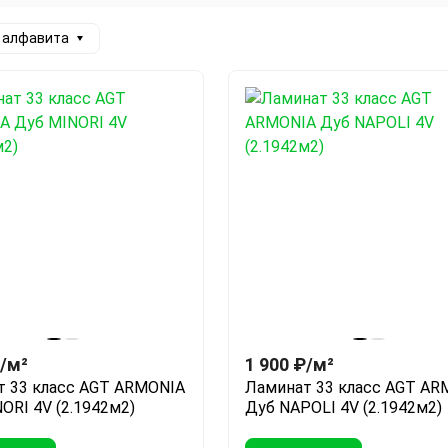
а алфавита
/
м²
1 900
₽
/
м²
т 33 класс AGT ARMONIA
Ламинат 33 класс AGT AR
ORI 4V (2.1942м2)
Дуб NAPOLI 4V (2.1942м2)