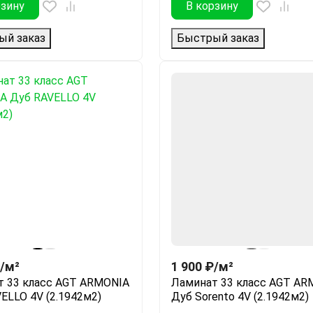
рзину
В корзину
ый заказ
Быстрый заказ
/
м²
1 900
₽
/
м²
т 33 класс AGT ARMONIA
Ламинат 33 класс AGT AR
ELLO 4V (2.1942м2)
Дуб Sorento 4V (2.1942м2)