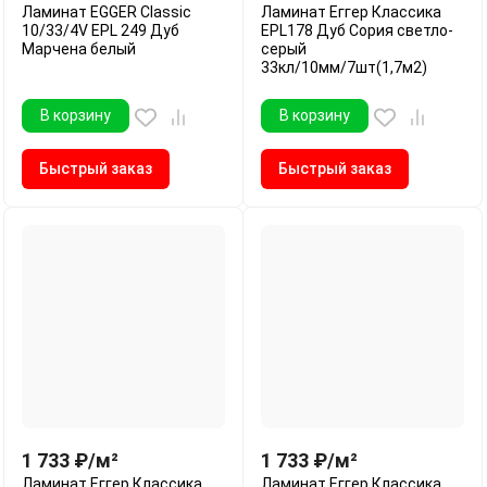
Ламинат EGGER Classic
Ламинат Еггер Классика
10/33/4V EPL 249 Дуб
EPL178 Дуб Сория светло-
Марчена белый
серый
33кл/10мм/7шт(1,7м2)
В корзину
В корзину
Быстрый заказ
Быстрый заказ
1 733
₽
/
м²
1 733
₽
/
м²
Ламинат Еггер Классика
Ламинат Еггер Классика