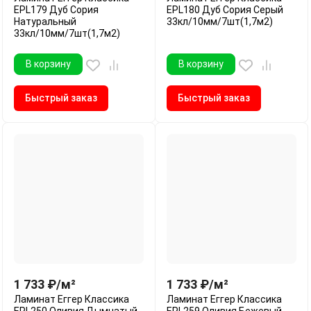
EPL179 Дуб Сория
EPL180 Дуб Сория Серый
Натуральный
33кл/10мм/7шт(1,7м2)
33кл/10мм/7шт(1,7м2)
В корзину
В корзину
Быстрый заказ
Быстрый заказ
1 733
₽
/
м²
1 733
₽
/
м²
Ламинат Еггер Классика
Ламинат Еггер Классика
EPL250 Оливия Дымчатый
EPL259 Оливия Бежевый