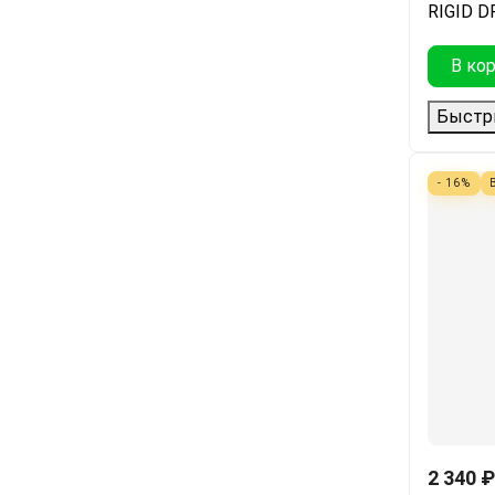
RIGID D
В ко
Быстр
- 16%
2 340
₽