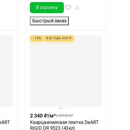
В корзину
Быстрый заказ
- 16%
ВЫГОДА
460
₽
2 340
₽
/
м²
2 800
₽
/
м²
eART
Кварцвиниловая плитка DeART
RIGID DR 9523 (43кл)