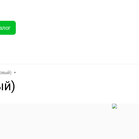
ты
Услуги
Как купить
Дисконтная программа
Акции
Еще
алог
Найти
хника
Линолеум
Еще
ковый)
ый)