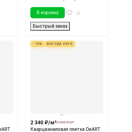
В корзину
Быстрый заказ
- 16%
ВЫГОДА
460
₽
2 340
₽
/
м²
2 800
₽
/
м²
eART
Кварцвиниловая плитка DeART