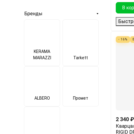
В ко
Бренды
Быстр
- 16%
KERAMA
MARAZZI
Tarkett
ALBERO
Промет
2 340
₽
Кварцв
RIGID D