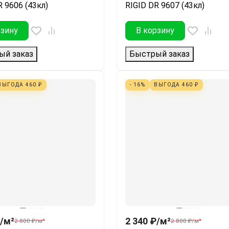
R 9606 (43кл)
RIGID DR 9607 (43кл)
рзину
В корзину
ый заказ
Быстрый заказ
ВЫГОДА
460
₽
- 16%
ВЫГОДА
460
₽
/
м²
2 340
₽
/
м²
2 800
₽
/
м²
2 800
₽
/
м²