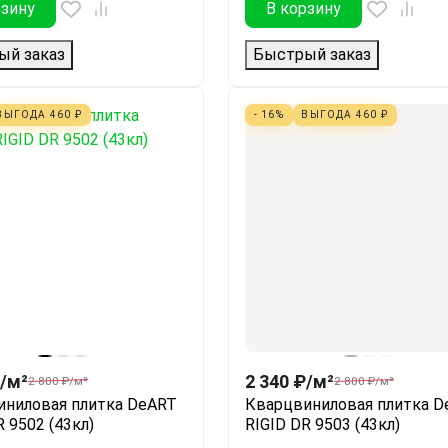
рзину
В корзину
ый заказ
Быстрый заказ
ВЫГОДА
460
₽
- 16%
ВЫГОДА
460
₽
/
м²
2 340
₽
/
м²
2 800
₽
/
м²
2 800
₽
/
м²
иниловая плитка DeART
Кварцвиниловая плитка D
R 9502 (43кл)
RIGID DR 9503 (43кл)