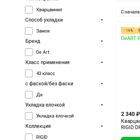
Кварцвинил
С начал
Способ укладки
Замок
- 16%
Бренд
De Art
Класс применения
43 класс
с фаской/без фаски
Да
Укладка елочкой
2 340
₽
Укладка ёлочкой
Кварцв
Коллекция
RIGID D
RIGID