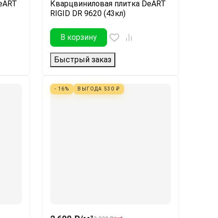
eART
Кварцвиниловая плитка DeART
RIGID DR 9620 (43кл)
В корзину
Быстрый заказ
- 16%
ВЫГОДА
530
₽