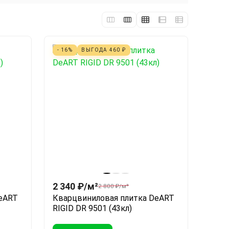
- 16%
ВЫГОДА
460
₽
2 340
₽
/
м²
2 800
₽
/
м²
eART
Кварцвиниловая плитка DeART
RIGID DR 9501 (43кл)