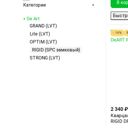
В ко
Категории
Быстр
De Art
GRAND (LVT)
Lite (LVT)
- 16%
OPTIM (LVT)
RIGID (SPC замковый)
STRONG (LVT)
2 340
₽
Кварцв
RIGID D