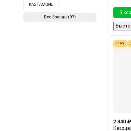
KASTAMONU
В ко
Все бренды (97)
Быстр
- 16%
2 340
₽
Кварцв