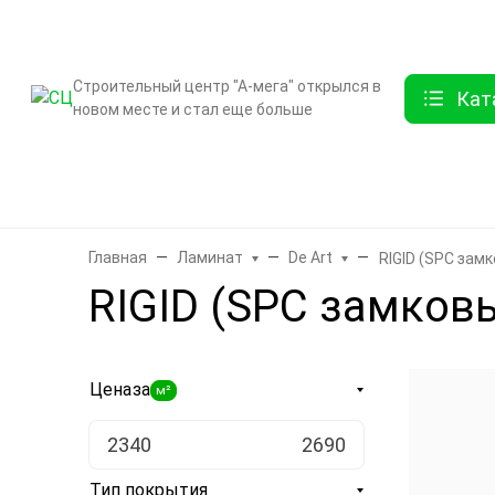
О компании
Контак
Строительный центр "А-мега" открылся в
Кат
новом месте и стал еще больше
Бренды
Двери
Ламинат
Обои и декор
Плитка
Санте
Главная
Ламинат
De Art
RIGID (SPC зам
RIGID (SPC замков
Цена
за
м²
Тип покрытия