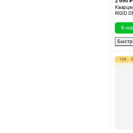
2 690
₽
Кварцв
RIGID D
В ко
Быстр
- 16%