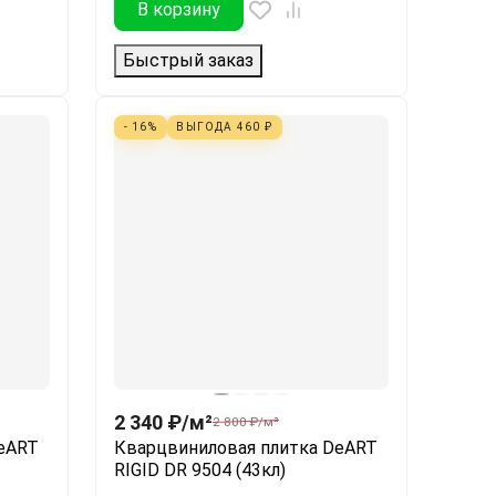
В корзину
Быстрый заказ
- 16%
ВЫГОДА
460
₽
2 340
₽
/
м²
2 800
₽
/
м²
eART
Кварцвиниловая плитка DeART
RIGID DR 9504 (43кл)