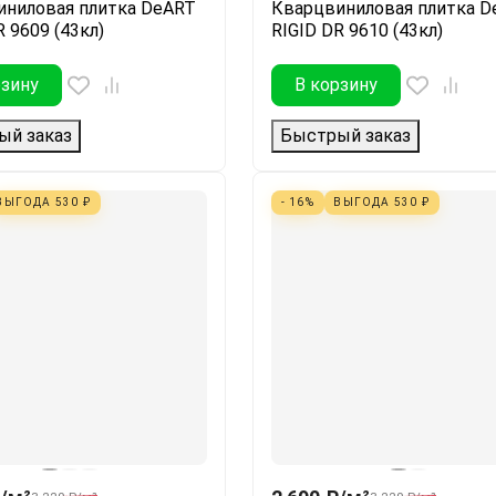
иниловая плитка DeART
Кварцвиниловая плитка D
R 9609 (43кл)
RIGID DR 9610 (43кл)
рзину
В корзину
ый заказ
Быстрый заказ
ВЫГОДА
530
₽
- 16%
ВЫГОДА
530
₽