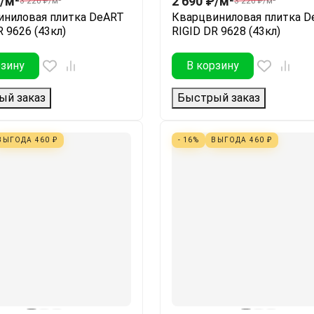
/
м²
2 690
₽
/
м²
3 220
₽
/
м²
3 220
₽
/
м²
иниловая плитка DeART
Кварцвиниловая плитка D
R 9626 (43кл)
RIGID DR 9628 (43кл)
рзину
В корзину
ый заказ
Быстрый заказ
ВЫГОДА
460
₽
- 16%
ВЫГОДА
460
₽