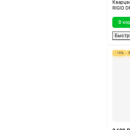
Кварцв
RIGID D
В ко
Быстр
- 16%