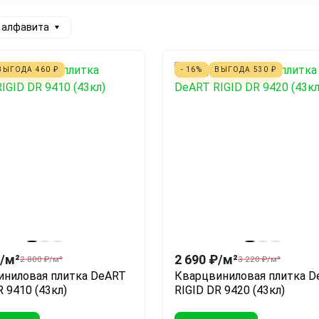
а алфавита
ВЫГОДА
460
₽
- 16%
ВЫГОДА
530
₽
/
м²
2 690
₽
/
м²
2 800
₽
/
м²
3 220
₽
/
м²
иниловая плитка DeART
Кварцвиниловая плитка D
R 9410 (43кл)
RIGID DR 9420 (43кл)