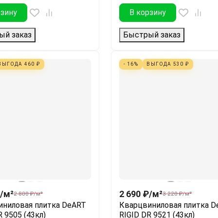
рзину
В корзину
ый заказ
Быстрый заказ
ВЫГОДА
460
₽
- 16%
ВЫГОДА
530
₽
/
м²
2 690
₽
/
м²
2 800
₽
/
м²
3 220
₽
/
м²
иниловая плитка DeART
Кварцвиниловая плитка D
R 9505 (43кл)
RIGID DR 9521 (43кл)