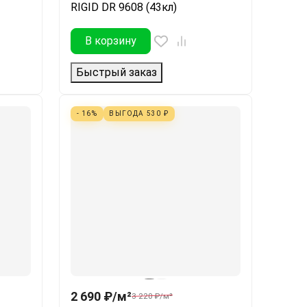
RIGID DR 9608 (43кл)
В корзину
Быстрый заказ
- 16%
ВЫГОДА
530
₽
2 690
₽
/
м²
3 220
₽
/
м²