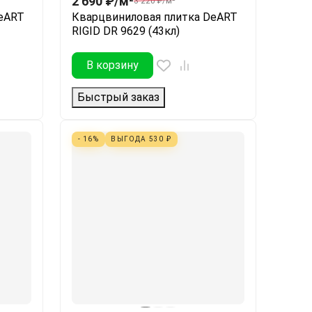
2 690
₽
/
м²
3 220
₽
/
м²
eART
Кварцвиниловая плитка DeART
RIGID DR 9629 (43кл)
В корзину
Быстрый заказ
- 16%
ВЫГОДА
530
₽