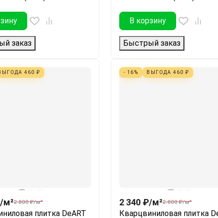
рзину
В корзину
ый заказ
Быстрый заказ
ВЫГОДА
460
₽
- 16%
ВЫГОДА
460
₽
/
м²
2 340
₽
/
м²
2 800
₽
/
м²
2 800
₽
/
м²
иниловая плитка DeART
Кварцвиниловая плитка D