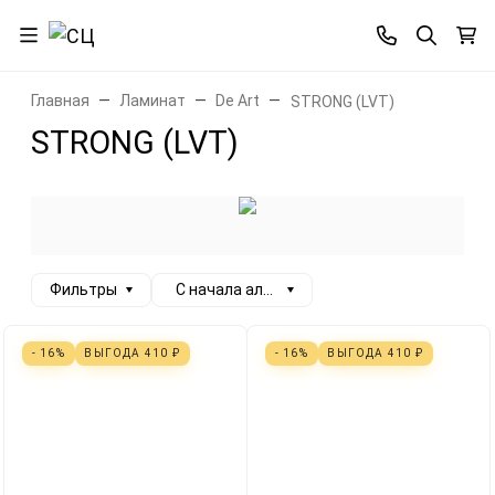
Главная
Ламинат
De Art
STRONG (LVT)
STRONG (LVT)
Фильтры
С начала алфавита
- 16%
ВЫГОДА
410
₽
- 16%
ВЫГОДА
410
₽