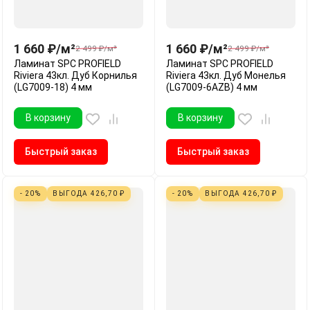
1 660
₽
/
м²
1 660
₽
/
м²
2 499
₽
/
м²
2 499
₽
/
м²
Ламинат SPC PROFIELD
Ламинат SPC PROFIELD
Riviera 43кл. Дуб Корнилья
Riviera 43кл. Дуб Монелья
(LG7009-18) 4 мм
(LG7009-6AZB) 4 мм
В корзину
В корзину
Быстрый заказ
Быстрый заказ
- 20%
ВЫГОДА
426,70
₽
- 20%
ВЫГОДА
426,70
₽