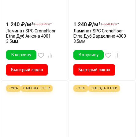
1 240
₽
/
м²
1 240
₽
/
м²
1 550
₽
/
м²
1 550
₽
/
м²
Ламинат SPC CronaFloor
Ламинат SPC CronaFloor
Etna Дуб Анкона 4001
Etna Дуб Бардолино 4003
3.5мм
3.5мм
В корзину
В корзину
Быстрый заказ
Быстрый заказ
- 20%
ВЫГОДА
310
₽
- 20%
ВЫГОДА
310
₽