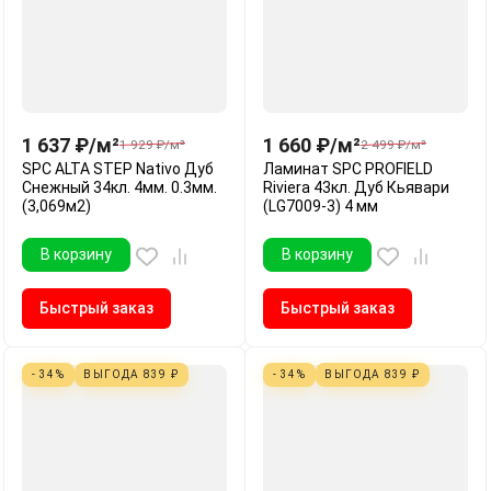
1 637
₽
/
м²
1 660
₽
/
м²
1 929
₽
/
м²
2 499
₽
/
м²
SPC ALTA STEP Nativo Дуб
Ламинат SPC PROFIELD
Снежный 34кл. 4мм. 0.3мм.
Riviera 43кл. Дуб Кьявари
(3,069м2)
(LG7009-3) 4 мм
В корзину
В корзину
Быстрый заказ
Быстрый заказ
- 34%
ВЫГОДА
839
₽
- 34%
ВЫГОДА
839
₽