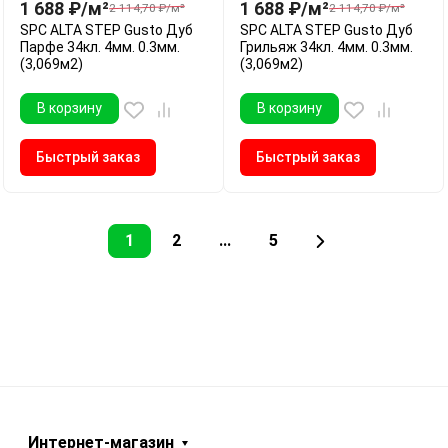
1 688
₽
/
м²
1 688
₽
/
м²
2 114,70
₽
/
м²
2 114,70
₽
/
м²
SPC ALTA STEP Gusto Дуб
SPC ALTA STEP Gusto Дуб
Парфе 34кл. 4мм. 0.3мм.
Грильяж 34кл. 4мм. 0.3мм.
(3,069м2)
(3,069м2)
В корзину
В корзину
Быстрый заказ
Быстрый заказ
1
2
...
5
Интернет-магазин