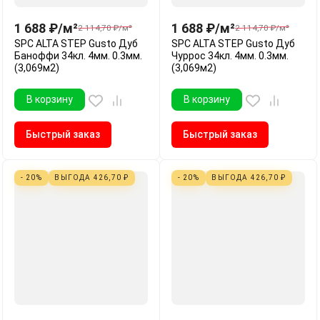
1 688
₽
/
м²
1 688
₽
/
м²
2 114,70
₽
/
м²
2 114,70
₽
/
м²
SPC ALTA STEP Gusto Дуб
SPC ALTA STEP Gusto Дуб
Баноффи 34кл. 4мм. 0.3мм.
Чуррос 34кл. 4мм. 0.3мм.
(3,069м2)
(3,069м2)
В корзину
В корзину
Быстрый заказ
Быстрый заказ
- 20%
ВЫГОДА
426,70
₽
- 20%
ВЫГОДА
426,70
₽