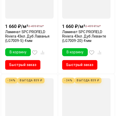
1 660
₽
/
м²
1 660
₽
/
м²
2 499
₽
/
м²
2 499
₽
/
м²
Ламинат SPC PROFIELD
Ламинат SPC PROFIELD
Riviera 43кл. Дуб Лаванья
Riviera 43кл. Дуб Леванте
(LG7009-5) 4 мм
(LG7009-20) 4 мм
В корзину
В корзину
Быстрый заказ
Быстрый заказ
- 34%
ВЫГОДА
839
₽
- 34%
ВЫГОДА
839
₽