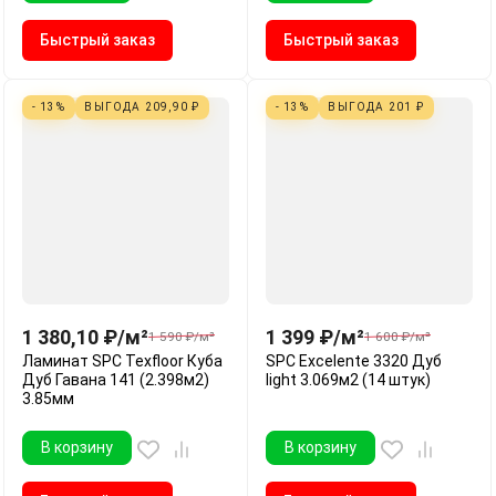
Быстрый заказ
Быстрый заказ
- 13%
ВЫГОДА
209,90
₽
- 13%
ВЫГОДА
201
₽
1 380,10
₽
/
м²
1 399
₽
/
м²
1 590
₽
/
м²
1 600
₽
/
м²
Ламинат SPC Texfloor Куба
SPC Excelente 3320 Дуб
Дуб Гавана 141 (2.398м2)
light 3.069м2 (14 штук)
3.85мм
В корзину
В корзину