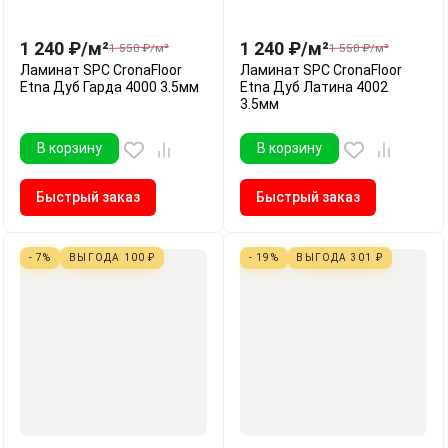
1 240
₽
/
м²
1 240
₽
/
м²
1 550
₽
/
м²
1 550
₽
/
м²
Ламинат SPC CronaFloor
Ламинат SPC CronaFloor
Etna Дуб Гарда 4000 3.5мм
Etna Дуб Латина 4002
3.5мм
В корзину
В корзину
Быстрый заказ
Быстрый заказ
- 7%
ВЫГОДА
100
₽
- 19%
ВЫГОДА
301
₽