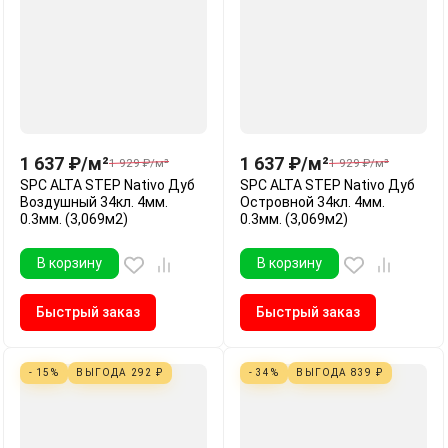
1 637
₽
/
м²
1 637
₽
/
м²
1 929
₽
/
м²
1 929
₽
/
м²
SPC ALTA STEP Nativo Дуб
SPC ALTA STEP Nativo Дуб
Воздушный 34кл. 4мм.
Островной 34кл. 4мм.
0.3мм. (3,069м2)
0.3мм. (3,069м2)
В корзину
В корзину
Быстрый заказ
Быстрый заказ
- 15%
ВЫГОДА
292
₽
- 34%
ВЫГОДА
839
₽