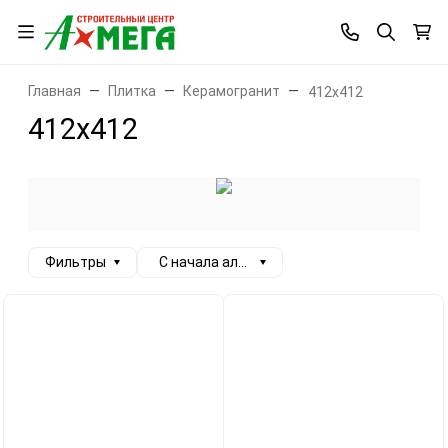
Главная
Плитка
Керамогранит
412x412
412x412
Фильтры
С начала алфавита