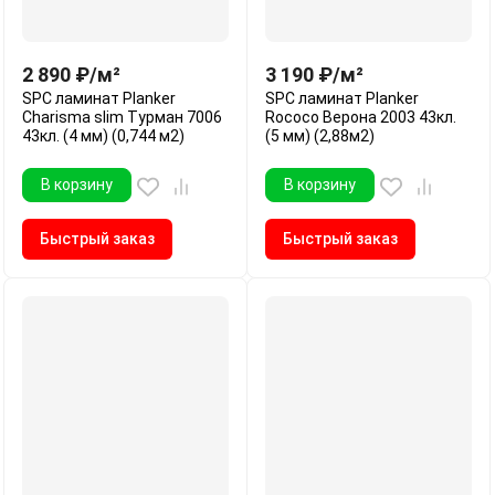
2 890
₽
/
м²
3 190
₽
/
м²
SPC ламинат Planker
SPC ламинат Planker
Charisma slim Турман 7006
Rococo Верона 2003 43кл.
43кл. (4 мм) (0,744 м2)
(5 мм) (2,88м2)
В корзину
В корзину
Быстрый заказ
Быстрый заказ