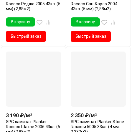
Rococo Реджо 2005 43кл. (5
Rococo Сан-Карло 2004
мм) (2,88м2)
43кл. (5 мм) (2,88м2)
В корзину
В корзину
Быстрый заказ
Быстрый заказ
3 190
₽
/
м²
2 350
₽
/
м²
SPC ламинат Planker
SPC ламинат Planker Stone
Rococo Шатле 2006 43кл. (5
Гэлакси 5005 33кл. (4 мм;
мм) (2,88м2)
2,232м2)