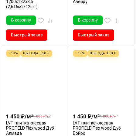
1200х182х3,5
Авейру
(2,616м2/12шт)
В корзину
В корзину
Быстрый заказ
Быстрый заказ
- 19%
ВЫГОДА
350
₽
- 19%
ВЫГОДА
350
₽
1 450
₽
/
м²
1 450
₽
/
м²
1 800
₽
/
м²
1 800
₽
/
м²
LVT плитка клеевая
LVT плитка клеевая
PROFIELD Flex wood Дуб
PROFIELD Flex wood Дуб
Алмада
Бойро