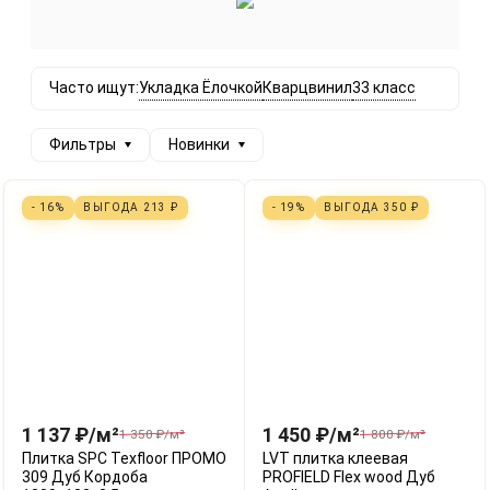
Укладка Ёлочкой
Кварцвинил
33 класс
Часто ищут:
Фильтры
Новинки
- 16%
ВЫГОДА
213
₽
- 19%
ВЫГОДА
350
₽
1 137
₽
/
м²
1 450
₽
/
м²
1 350
₽
/
м²
1 800
₽
/
м²
Плитка SPC Texfloor ПРОМО
LVT плитка клеевая
309 Дуб Кордоба
PROFIELD Flex wood Дуб