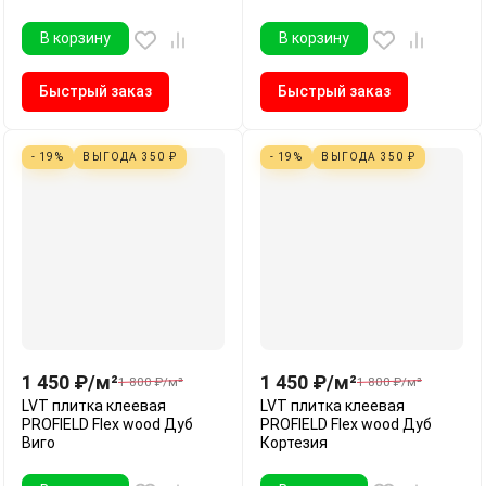
В корзину
В корзину
Быстрый заказ
Быстрый заказ
- 19%
ВЫГОДА
350
₽
- 19%
ВЫГОДА
350
₽
1 450
₽
/
м²
1 450
₽
/
м²
1 800
₽
/
м²
1 800
₽
/
м²
LVT плитка клеевая
LVT плитка клеевая
PROFIELD Flex wood Дуб
PROFIELD Flex wood Дуб
Виго
Кортезия