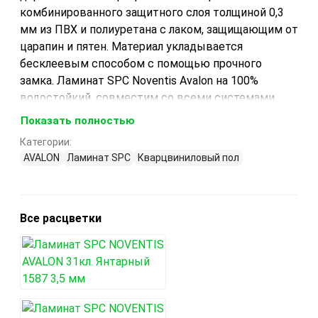
комбинированного защитного слоя толщиной 0,3
мм из ПВХ и полиуретана с лаком, защищающим от
царапин и пятен. Материал укладывается
бесклеевым способом с помощью прочного
замка. Ламинат SPC Noventis Avalon на 100%
водостойкий, совместим со всеми системами
теплого пола, не выделяет формальдегида (класс
Показать полностью
E0). Гарантия производителя — 30 лет. Водостойкий
Категории:
ламинат Noventis Avalon соответствует 43 классу
AVALON
Ламинат SPC
Кварцвиниловый пол
эксплуатации и может использоваться в
домашних, в коммерческих и промышленных
помещениях с высокой проходимостью.
Производится в России на заводе КронаПласт.
Все расцветки