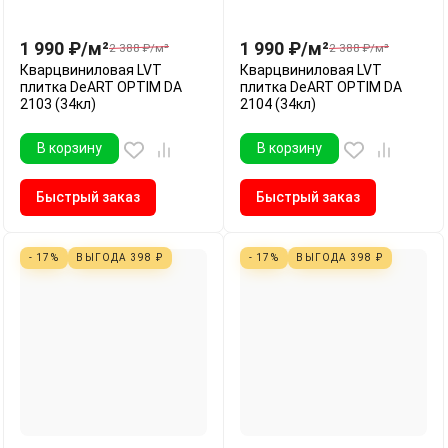
1 990
₽
/
м²
1 990
₽
/
м²
2 388
₽
/
м²
2 388
₽
/
м²
Кварцвиниловая LVT
Кварцвиниловая LVT
плитка DeART OPTIM DA
плитка DeART OPTIM DA
2103 (34кл)
2104 (34кл)
В корзину
В корзину
Быстрый заказ
Быстрый заказ
- 17%
ВЫГОДА
398
₽
- 17%
ВЫГОДА
398
₽