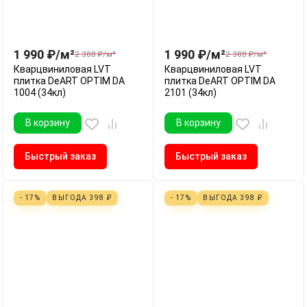
1 990
₽
/
м²
1 990
₽
/
м²
2 388
₽
/
м²
2 388
₽
/
м²
Кварцвиниловая LVT
Кварцвиниловая LVT
плитка DeART OPTIM DA
плитка DeART OPTIM DA
1004 (34кл)
2101 (34кл)
В корзину
В корзину
Быстрый заказ
Быстрый заказ
- 17%
ВЫГОДА
398
₽
- 17%
ВЫГОДА
398
₽