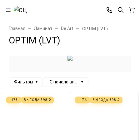
Главная
Ламинат
De Art
OPTIM (LVT)
OPTIM (LVT)
Фильтры
С начала алфавита
- 17%
ВЫГОДА
398
₽
- 17%
ВЫГОДА
398
₽