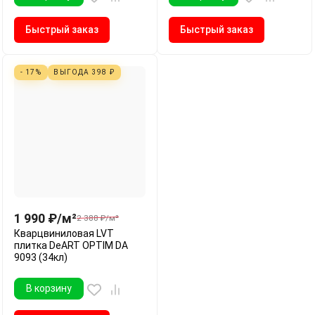
Быстрый заказ
Быстрый заказ
- 17%
ВЫГОДА
398
₽
1 990
₽
/
м²
2 388
₽
/
м²
Кварцвиниловая LVT
плитка DeART OPTIM DA
9093 (34кл)
В корзину