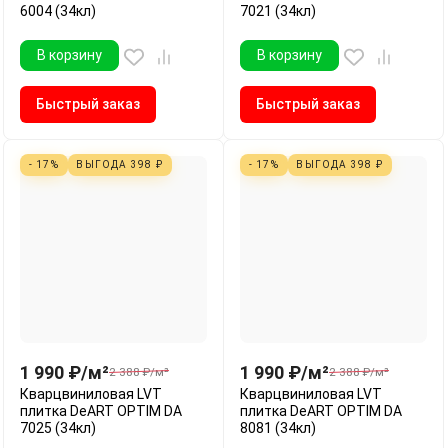
6004 (34кл)
7021 (34кл)
В корзину
В корзину
Быстрый заказ
Быстрый заказ
- 17%
ВЫГОДА
398
₽
- 17%
ВЫГОДА
398
₽
1 990
₽
/
м²
1 990
₽
/
м²
2 388
₽
/
м²
2 388
₽
/
м²
Кварцвиниловая LVT
Кварцвиниловая LVT
плитка DeART OPTIM DA
плитка DeART OPTIM DA
7025 (34кл)
8081 (34кл)