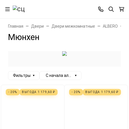
Главная
Двери
Двери межкомнатные
ALBERO
М
Мюнхен
Фильтры
С начала алфавита
- 20%
ВЫГОДА
1 179,60
₽
- 20%
ВЫГОДА
1 179,60
₽