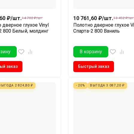
,60
₽
/
шт.
10 761,60
₽
/
шт.
14 702
₽
/
шт.
13 452
₽
/
шт
 дверное глухое Vinyl
Полотно дверное глухое Vi
2 800 Белый, молдинг
Спарта-2 800 Ваниль
рзину
В корзину
ый заказ
Быстрый заказ
ВЫГОДА
2 824,80
₽
- 20%
ВЫГОДА
3 087,20
₽