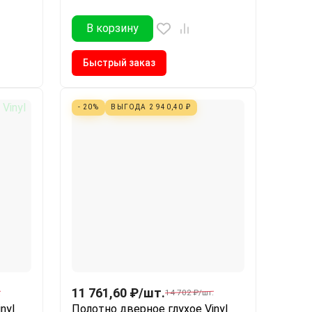
В корзину
Быстрый заказ
- 20%
ВЫГОДА
2 940,40
₽
11 761,60
₽
/
шт.
.
14 702
₽
/
шт.
nyl
Полотно дверное глухое Vinyl