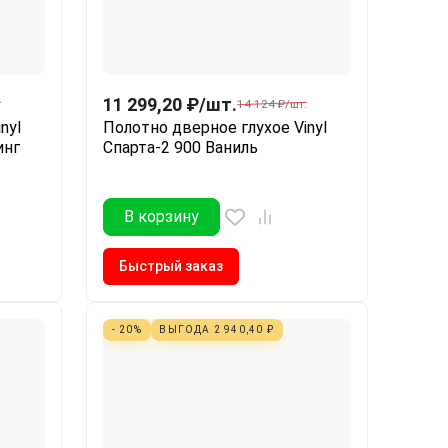
11 299,20
₽
/
шт.
.
14 124
₽
/
шт.
nyl
Полотно дверное глухое Vinyl
инг
Спарта-2 900 Ваниль
В корзину
Быстрый заказ
- 20%
ВЫГОДА
2 940,40
₽