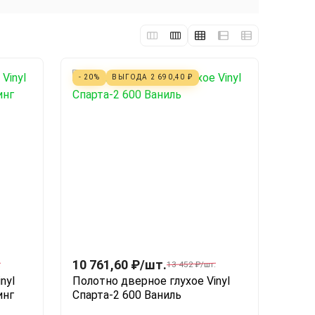
- 20%
ВЫГОДА
2 690,40
₽
10 761,60
₽
/
шт.
.
13 452
₽
/
шт.
nyl
Полотно дверное глухое Vinyl
инг
Спарта-2 600 Ваниль