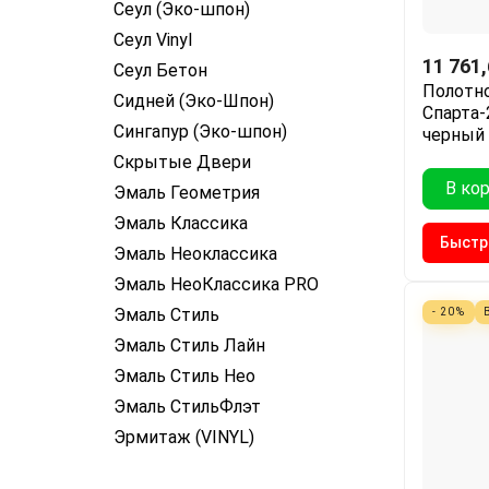
Сеул (Эко-шпон)
Сеул Vinyl
11 761
Сеул Бетон
Полотно
Сидней (Эко-Шпон)
Спарта-
Сингапур (Эко-шпон)
черный
Скрытые Двери
В ко
Эмаль Геометрия
Эмаль Классика
Быстр
Эмаль Неоклассика
Эмаль НеоКлассика PRO
Эмаль Стиль
- 20%
Эмаль Стиль Лайн
Эмаль Стиль Нео
Эмаль СтильФлэт
Эрмитаж (VINYL)