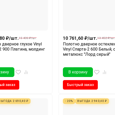
,80
₽
/
шт.
10 761,60
₽
/
шт.
15 436
₽
/
шт.
13 452
₽
/
шт
 дверное глухое Vinyl
Полотно дверное остекле
2 900 Платина, молдинг
Vinyl Спарта-2 600 Белый, 
металюкс "Лорд серый"
рзину
В корзину
ый заказ
Быстрый заказ
ВЫГОДА
2 690,40
₽
- 20%
ВЫГОДА
2 940,40
₽