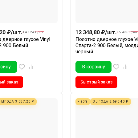
,20
₽
/
шт.
12 348,80
₽
/
шт.
14 124
₽
/
шт.
15 436
₽
/
шт
 дверное глухое Vinyl
Полотно дверное глухое Vi
2 900 Белый
Спарта-2 900 Белый, молд
черный
рзину
В корзину
ый заказ
Быстрый заказ
ВЫГОДА
3 087,20
₽
- 20%
ВЫГОДА
2 690,40
₽