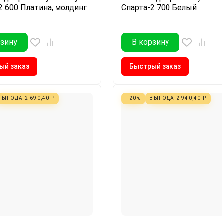
2 600 Платина, молдинг
Спарта-2 700 Белый
рзину
В корзину
ый заказ
Быстрый заказ
ВЫГОДА
2 690,40
₽
- 20%
ВЫГОДА
2 940,40
₽