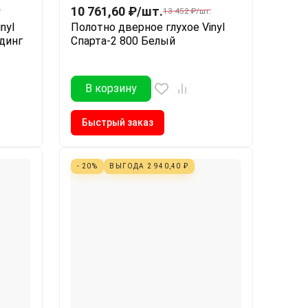
10 761,60
₽
/
шт.
.
13 452
₽
/
шт.
nyl
Полотно дверное глухое Vinyl
лдинг
Спарта-2 800 Белый
В корзину
Быстрый заказ
- 20%
ВЫГОДА
2 940,40
₽