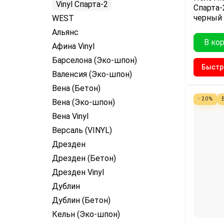
Vinyl Спарта-2
Спарта-
черный
WEST
Альянс
В ко
Афина Vinyl
Барселона (Эко-шпон)
Быстр
Валенсия (Эко-шпон)
Вена (Бетон)
- 20%
Вена (Эко-шпон)
Вена Vinyl
Версаль (VINYL)
Дрезден
Дрезден (Бетон)
Дрезден Vinyl
Дублин
Дублин (Бетон)
Кельн (Эко-шпон)