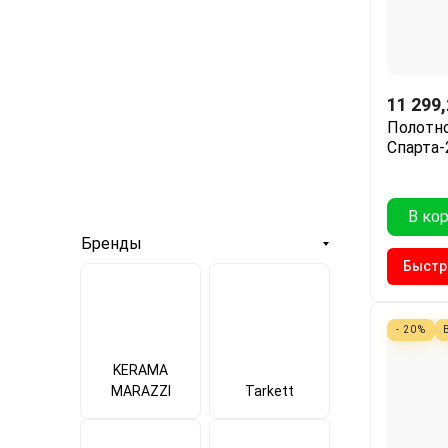
11 299
Полотно
Спарта-
В ко
Бренды
Быстр
- 20%
KERAMA
MARAZZI
Tarkett