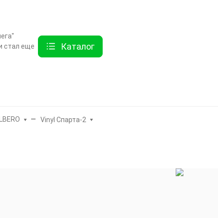
ты
Услуги
Как купить
Дисконтная программа
Акции
Еще
ега"
Каталог
и стал еще
Найти
хника
Линолеум
Еще
LBERO
Vinyl Спарта-2