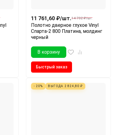
11 761,60
₽
/
шт.
.
14 702
₽
/
шт.
nyl
Полотно дверное глухое Vinyl
Спарта-2 800 Платина, молдинг
черный
В корзину
Быстрый заказ
- 20%
ВЫГОДА
2 824,80
₽