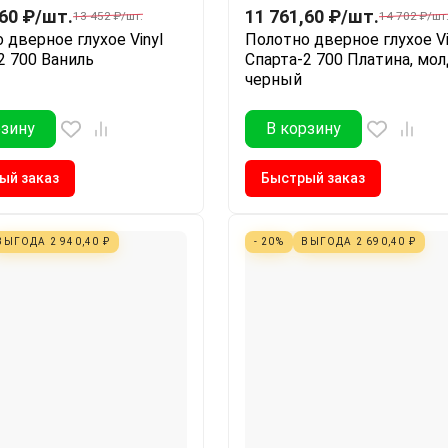
,60
₽
/
шт.
11 761,60
₽
/
шт.
13 452
₽
/
шт.
14 702
₽
/
шт
 дверное глухое Vinyl
Полотно дверное глухое Vi
2 700 Ваниль
Спарта-2 700 Платина, мо
черный
рзину
В корзину
ый заказ
Быстрый заказ
ВЫГОДА
2 940,40
₽
- 20%
ВЫГОДА
2 690,40
₽