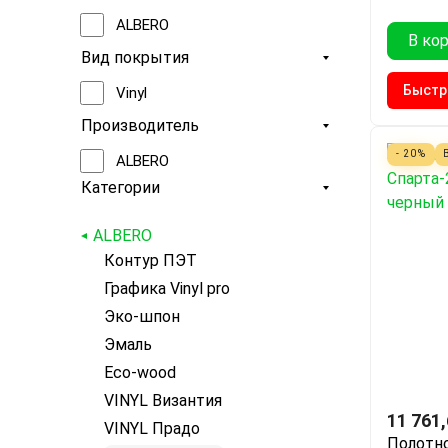
ALBERO
В ко
Вид покрытия
Быстр
Vinyl
Производитель
- 20%
ALBERO
Категории
ALBERO
Контур ПЭТ
Графика Vinyl pro
Эко-шпон
Эмаль
Eco-wood
VINYL Византия
11 761
VINYL Прадо
Полотно