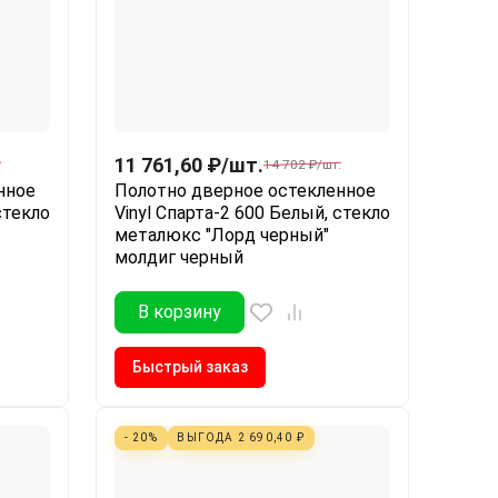
11 761,60
₽
/
шт.
.
14 702
₽
/
шт.
нное
Полотно дверное остекленное
стекло
Vinyl Спарта-2 600 Белый, стекло
металюкс "Лорд черный"
молдиг черный
В корзину
Быстрый заказ
- 20%
ВЫГОДА
2 690,40
₽