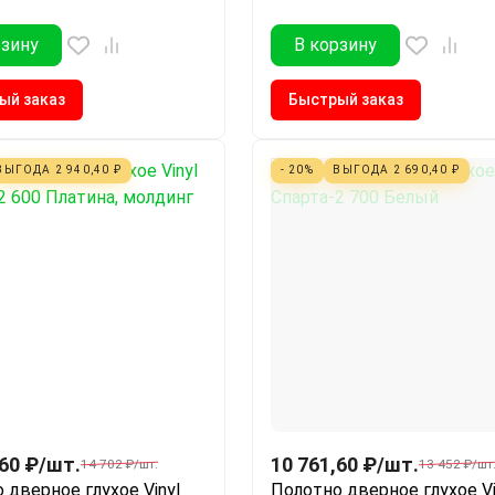
рзину
В корзину
ый заказ
Быстрый заказ
ВЫГОДА
2 940,40
₽
- 20%
ВЫГОДА
2 690,40
₽
,60
₽
/
шт.
10 761,60
₽
/
шт.
14 702
₽
/
шт.
13 452
₽
/
шт
 дверное глухое Vinyl
Полотно дверное глухое Vi