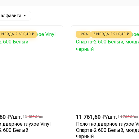
а алфавита
ВЫГОДА
2 690,40
₽
- 20%
ВЫГОДА
2 940,40
₽
,60
₽
/
шт.
11 761,60
₽
/
шт.
13 452
₽
/
шт.
14 702
₽
/
шт
 дверное глухое Vinyl
Полотно дверное глухое Vi
2 600 Белый
Спарта-2 600 Белый, молд
черный