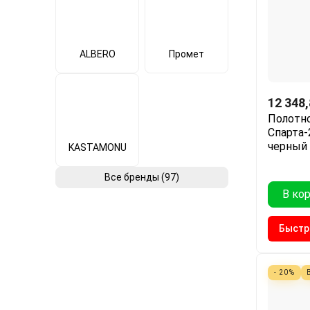
ALBERO
Промет
12 348
Полотно
Спарта-
черный
KASTAMONU
Все бренды (97)
В ко
Быстр
- 20%