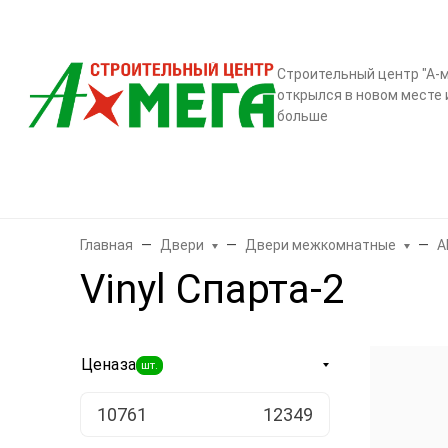
О компании
Контак
Строительный центр "А-м
открылся в новом месте 
больше
Бренды
Двери
Ламинат
Обои и декор
Плитка
Санте
Главная
Двери
Двери межкомнатные
A
Vinyl Спарта-2
Цена
за
шт.