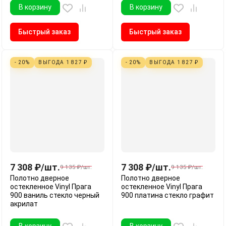
В корзину
В корзину
Быстрый заказ
Быстрый заказ
- 20%
ВЫГОДА
1 827
₽
- 20%
ВЫГОДА
1 827
₽
7 308
₽
/
шт.
7 308
₽
/
шт.
9 135
₽
/
шт.
9 135
₽
/
шт.
Полотно дверное
Полотно дверное
остекленное Vinyl Прага
остекленное Vinyl Прага
900 ваниль стекло черный
900 платина стекло графит
акрилат
В корзину
В корзину