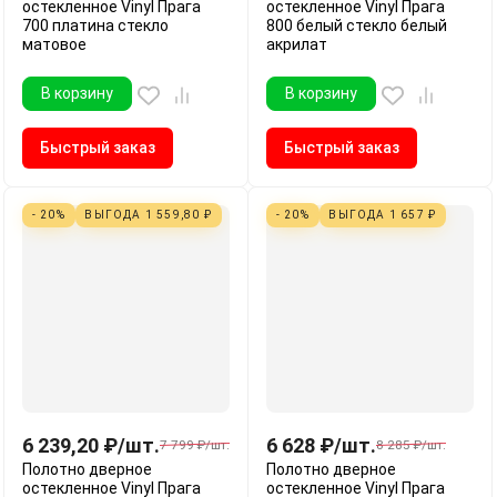
остекленное Vinyl Прага
остекленное Vinyl Прага
700 платина стекло
800 белый стекло белый
матовое
акрилат
В корзину
В корзину
Быстрый заказ
Быстрый заказ
- 20%
ВЫГОДА
1 559,80
₽
- 20%
ВЫГОДА
1 657
₽
6 239,20
₽
/
шт.
6 628
₽
/
шт.
7 799
₽
/
шт.
8 285
₽
/
шт.
Полотно дверное
Полотно дверное
остекленное Vinyl Прага
остекленное Vinyl Прага