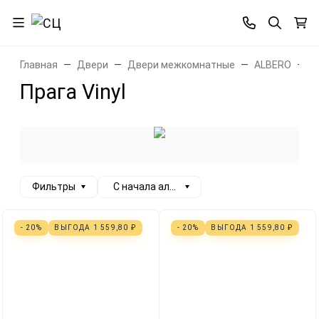
Главная
Двери
Двери межкомнатные
ALBERO
П
Прага Vinyl
Фильтры
С начала алфавита
- 20%
ВЫГОДА
1 559,80
₽
- 20%
ВЫГОДА
1 559,80
₽