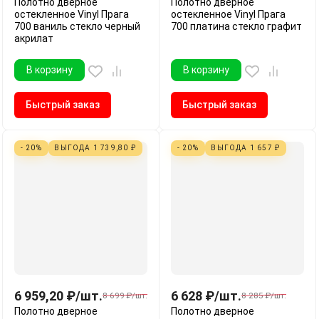
Полотно дверное
Полотно дверное
остекленное Vinyl Прага
остекленное Vinyl Прага
700 ваниль стекло черный
700 платина стекло графит
акрилат
В корзину
В корзину
Быстрый заказ
Быстрый заказ
- 20%
ВЫГОДА
1 739,80
₽
- 20%
ВЫГОДА
1 657
₽
6 959,20
₽
/
шт.
6 628
₽
/
шт.
8 699
₽
/
шт.
8 285
₽
/
шт.
Полотно дверное
Полотно дверное