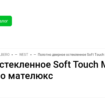
ты
Услуги
Как купить
Дисконтная программа
Акции
Еще
алог
Найти
хника
Линолеум
Еще
LBERO
WEST
Полотно дверное остекленное Soft Touch
стекленное Soft Touch 
о мателюкс