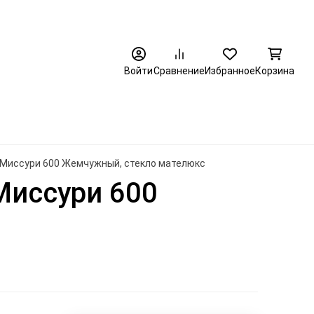
8 (3452) 520-320
Войти
Сравнение
Избранное
Корзина
 Миссури 600 Жемчужный, стекло мателюкс
Миссури 600