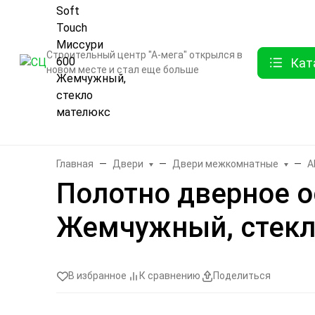
О компании
Контак
Строительный центр "А-мега" открылся в
Кат
новом месте и стал еще больше
Бренды
Двери
Ламинат
Обои и декор
Плитка
Санте
Главная
Двери
Двери межкомнатные
A
Полотно дверное о
Жемчужный, стекл
В избранное
К сравнению
Поделиться