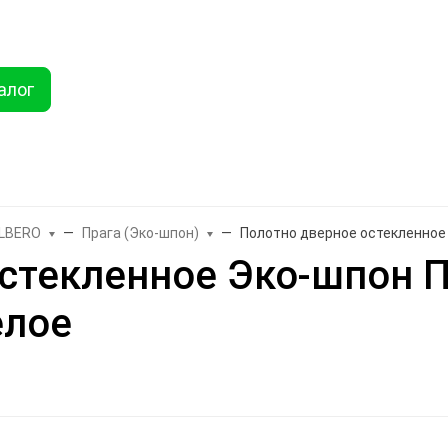
ты
Услуги
Как купить
Дисконтная программа
Акции
Еще
алог
Найти
хника
Линолеум
Еще
LBERO
Прага (Эко-шпон)
Полотно дверное остекленное 
стекленное Эко-шпон П
елое