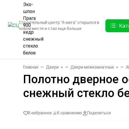
О компании
Контак
Строительный центр "А-мега" открылся в
Кат
новом месте и стал еще больше
Бренды
Двери
Ламинат
Обои и декор
Плитка
Санте
Главная
Двери
Двери межкомнатные
A
Полотно дверное о
снежный стекло б
В избранное
К сравнению
Поделиться