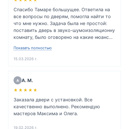
Спасибо Тамаре большущее. Ответила на 
все вопросы по дверям, помогла найти то 
что мне нужно. Задача была не простой: 
поставить дверь в звуко-шумоизоляционну 
комнату, было оговорено на какие нюансы 
заострить внимание и каких проблем 
Показать полностью
невозможно избежать. Так же подсказала 
какую входную дверь нужно будет купить в 
15.03.2026 г.
будущем, ибо мою дверь повело. Сразу 
сказала приблизительную цену. Очень 
вежлива и подкованный специалист своего 
А. М.
А
дела. Очень благодарен. 

★★★★★
★★★★★
(Для инженеров: хорошо разбирается в 
физике звуковой волны, напряжении 
Заказала двери с установкой. Все 
металлов и тех. процессе монтажа дверей 
качественно выполнено. Рекомендую 
да и просто хороший человек)
мастеров Максима и Олега.
19.02.2026 г.