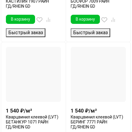
КАСТИЛИЯ 1907 РАЙН
БОСФОР 7009 РАЙН
ГД/RHEIN GD
ГД/RHEIN GD
В корзину
В корзину
Быстрый заказ
Быстрый заказ
1 540
₽
/
м²
1 540
₽
/
м²
Кварцвинил клеевой (LVT)
Кварцвинил клеевой (LVT)
БЕТАНКУР 1071 РАЙН
БЕРИНГ 7771 РАЙН
ГД/RHEIN GD
ГД/RHEIN GD