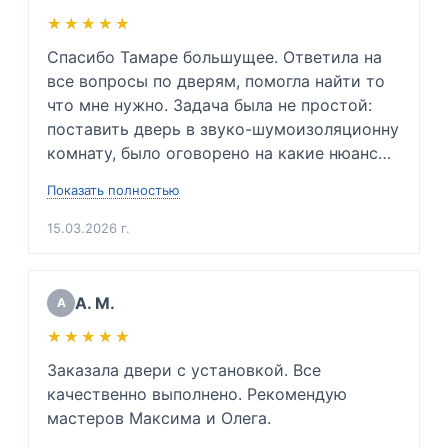
★★★★★
★★★★★
Спасибо Тамаре большущее. Ответила на 
все вопросы по дверям, помогла найти то 
что мне нужно. Задача была не простой: 
поставить дверь в звуко-шумоизоляционну 
комнату, было оговорено на какие нюансы 
заострить внимание и каких проблем 
Показать полностью
невозможно избежать. Так же подсказала 
какую входную дверь нужно будет купить в 
15.03.2026 г.
будущем, ибо мою дверь повело. Сразу 
сказала приблизительную цену. Очень 
вежлива и подкованный специалист своего 
А. М.
А
дела. Очень благодарен. 

★★★★★
★★★★★
(Для инженеров: хорошо разбирается в 
физике звуковой волны, напряжении 
Заказала двери с установкой. Все 
металлов и тех. процессе монтажа дверей 
качественно выполнено. Рекомендую 
да и просто хороший человек)
мастеров Максима и Олега.