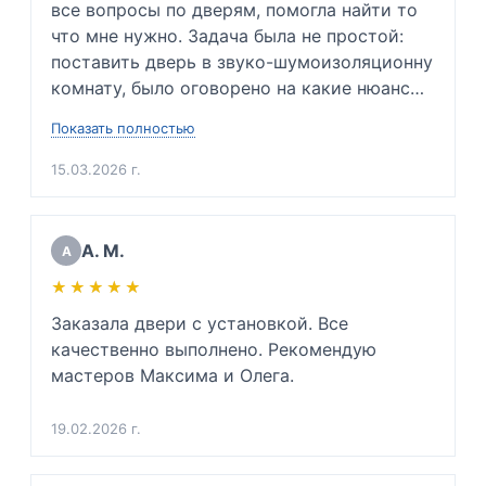
все вопросы по дверям, помогла найти то 
что мне нужно. Задача была не простой: 
поставить дверь в звуко-шумоизоляционну 
комнату, было оговорено на какие нюансы 
заострить внимание и каких проблем 
Показать полностью
невозможно избежать. Так же подсказала 
какую входную дверь нужно будет купить в 
15.03.2026 г.
будущем, ибо мою дверь повело. Сразу 
сказала приблизительную цену. Очень 
вежлива и подкованный специалист своего 
А. М.
А
дела. Очень благодарен. 

★★★★★
★★★★★
(Для инженеров: хорошо разбирается в 
физике звуковой волны, напряжении 
Заказала двери с установкой. Все 
металлов и тех. процессе монтажа дверей 
качественно выполнено. Рекомендую 
да и просто хороший человек)
мастеров Максима и Олега.
19.02.2026 г.