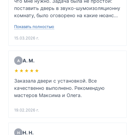
что мне нужно. Задача была не простой: 
поставить дверь в звуко-шумоизоляционну 
комнату, было оговорено на какие нюансы 
заострить внимание и каких проблем 
Показать полностью
невозможно избежать. Так же подсказала 
какую входную дверь нужно будет купить в 
15.03.2026 г.
будущем, ибо мою дверь повело. Сразу 
сказала приблизительную цену. Очень 
вежлива и подкованный специалист своего 
А. М.
А
дела. Очень благодарен. 

★★★★★
★★★★★
(Для инженеров: хорошо разбирается в 
физике звуковой волны, напряжении 
Заказала двери с установкой. Все 
металлов и тех. процессе монтажа дверей 
качественно выполнено. Рекомендую 
да и просто хороший человек)
мастеров Максима и Олега.
19.02.2026 г.
Н. Н.
Н