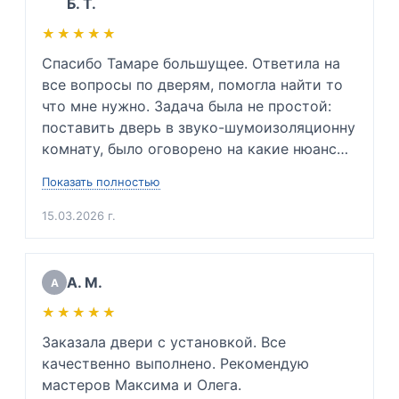
Б. Т.
★★★★★
★★★★★
Спасибо Тамаре большущее. Ответила на 
все вопросы по дверям, помогла найти то 
что мне нужно. Задача была не простой: 
поставить дверь в звуко-шумоизоляционну 
комнату, было оговорено на какие нюансы 
заострить внимание и каких проблем 
Показать полностью
невозможно избежать. Так же подсказала 
какую входную дверь нужно будет купить в 
15.03.2026 г.
будущем, ибо мою дверь повело. Сразу 
сказала приблизительную цену. Очень 
вежлива и подкованный специалист своего 
А. М.
А
дела. Очень благодарен. 

★★★★★
★★★★★
(Для инженеров: хорошо разбирается в 
физике звуковой волны, напряжении 
Заказала двери с установкой. Все 
металлов и тех. процессе монтажа дверей 
качественно выполнено. Рекомендую 
да и просто хороший человек)
мастеров Максима и Олега.