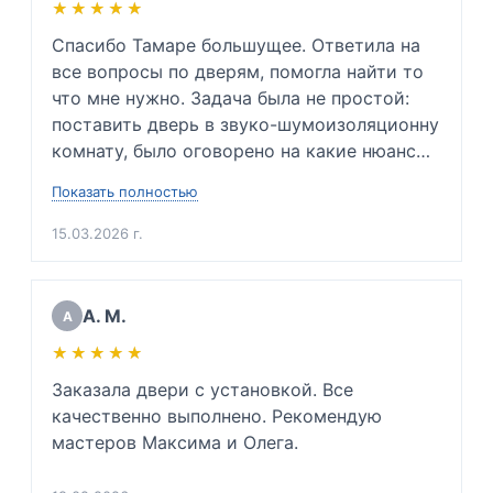
★★★★★
★★★★★
Спасибо Тамаре большущее. Ответила на 
все вопросы по дверям, помогла найти то 
что мне нужно. Задача была не простой: 
поставить дверь в звуко-шумоизоляционну 
комнату, было оговорено на какие нюансы 
заострить внимание и каких проблем 
Показать полностью
невозможно избежать. Так же подсказала 
какую входную дверь нужно будет купить в 
15.03.2026 г.
будущем, ибо мою дверь повело. Сразу 
сказала приблизительную цену. Очень 
вежлива и подкованный специалист своего 
А. М.
А
дела. Очень благодарен. 

★★★★★
★★★★★
(Для инженеров: хорошо разбирается в 
физике звуковой волны, напряжении 
Заказала двери с установкой. Все 
металлов и тех. процессе монтажа дверей 
качественно выполнено. Рекомендую 
да и просто хороший человек)
мастеров Максима и Олега.