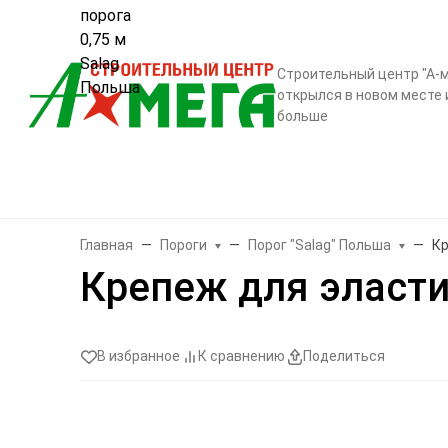
О компании
Контак
Строительный центр "А-м
открылся в новом месте 
больше
Бренды
Двери
Ламинат
Обои и декор
Плитка
Санте
Главная
Пороги
Порог "Salag" Польша
Кр
Крепеж для эласти
В избранное
К сравнению
Поделиться