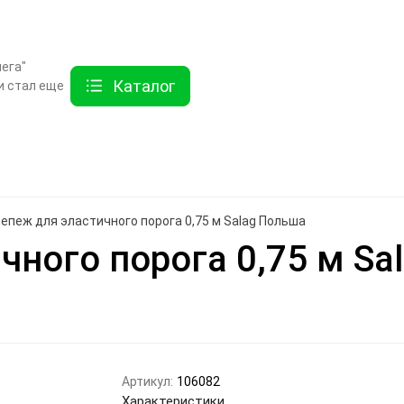
ты
Услуги
Как купить
Дисконтная программа
Акции
Еще
ега"
Каталог
и стал еще
Найти
хника
Линолеум
Еще
епеж для эластичного порога 0,75 м Salag Польша
чного порога 0,75 м Sa
Артикул:
106082
Характеристики