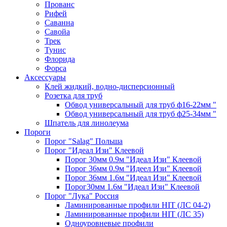
Прованс
Рифей
Саванна
Савойа
Трек
Тунис
Флорида
Форса
Аксессуары
Клей жидкий, водно-дисперсионный
Розетка для труб
Обвод универсальный для труб ф16-22мм "
Обвод универсальный для труб ф25-34мм "
Шпатель для линолеума
Пороги
Порог "Salag" Польша
Порог "Идеал Изи" Клеевой
Порог 30мм 0.9м "Идеал Изи" Клеевой
Порог 36мм 0.9м "Идеел Изи" Клеевой
Порог 36мм 1.6м "Идеал Изи" Клеевой
Порог30мм 1.6м "Идеал Изи" Клеевой
Порог "Лука" Россия
Ламинированные профили HIT (ЛС 04-2)
Ламинированные профили HIT (ЛС 35)
Одноуровневые профили