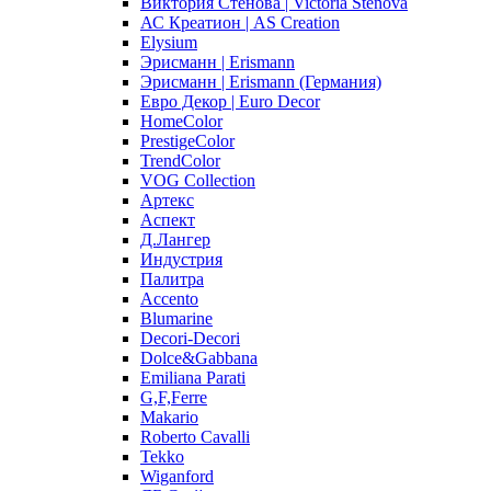
Виктория Стенова | Victoria Stenova
АС Креатион | AS Creation
Elysium
Эрисманн | Erismann
Эрисманн | Erismann (Германия)
Евро Декор | Euro Decor
HomeColor
PrestigeColor
TrendColor
VOG Collection
Артекс
Аспект
Д.Лангер
Индустрия
Палитра
Accento
Blumarine
Decori-Decori
Dolce&Gabbana
Emiliana Parati
G,F,Ferre
Makario
Roberto Cavalli
Tekko
Wiganford