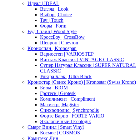
Идеал | IDEAL
Взгляд | Look
Выбор | Choice
Тач | Touch
Форм | Form
Вуд Стайл | Wood Style
КроссБоу | CrossBow
Шеврон | Chevron
Кроноспан | Kronospan
Вариостеп | VARIOSTEP
Винтаж Классик | VINTAGE CLASSIC
Супер Натурал Классик | SUPER NATURAL
CLASSIC
Ультра Блэк | Ultra Black
Кроностар (Свисс Кроно) | Kronostar (Swiss Krono)
Биом | BIOM
Гротеск | Grotesk
Комплимент | Compliment
Магистр | Magister
Синхрополис | Synchropolis
Форте Варио | FORTE VARIO
Экологичный | Ecologik
Смарт Винил | Smart Vinyl
Космос | COSMOS
Комитекс Лин