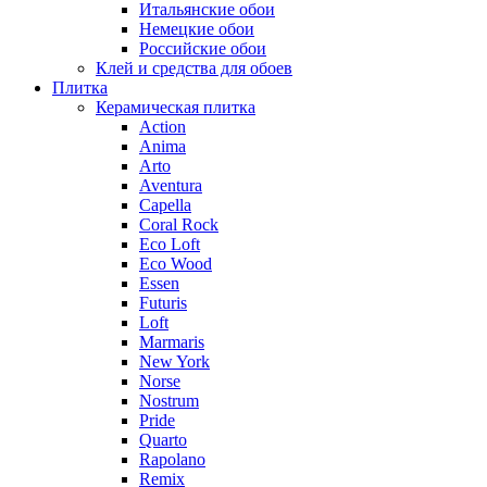
Итальянские обои
Немецкие обои
Российские обои
Клей и средства для обоев
Плитка
Керамическая плитка
Action
Anima
Arto
Aventura
Capella
Coral Rock
Eco Loft
Eco Wood
Essen
Futuris
Loft
Marmaris
New York
Norse
Nostrum
Pride
Quarto
Rapolano
Remix