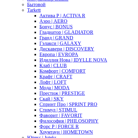
Бытовой
Tarkett
Актива Р | ACTIVA R
Аэро | AERO
Бонус | BONUS
Гладиатор | GLADIATOR
Гранд | GRAND
Гэлакси | GALAXY
Дискавери | DISCOVERY
Европа | EVROPA
Идиллия Нова | IDYLLE NOVA
Клаб | CLUB
Комфорт | COMFORT
Крафт | CRAFT
Лофт | LOFT
Мода | MODA
Престиж | PRESTIGE
Скай | SKY
Спринт Про | SPRINT PRO
Стимул | STIMUL
Фаворит | FAVORIT
Философия | PHILOSOPHY
Форс Р | FORCE R
Хоумтаун | HOMETOWN
Ютекс | Juteks