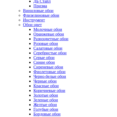
ДБ Стайл
Призма
Виниловые обои
Флизелиновые обои
Инструмент
Обои цвет
Молочные обои
Оранжевые обои
Разноцветные обои
Розовые обои
Салатовые обои
Серебристые обои
Серые обои
Синие обои
Сиреневые обои
Фиолетовые обои
Черно-белые обои
Черные обои
Красные обои
Коричневые обои
Золотые обои
Зеленые обои
Желтые обои
Голубые обои
Бордовые обои