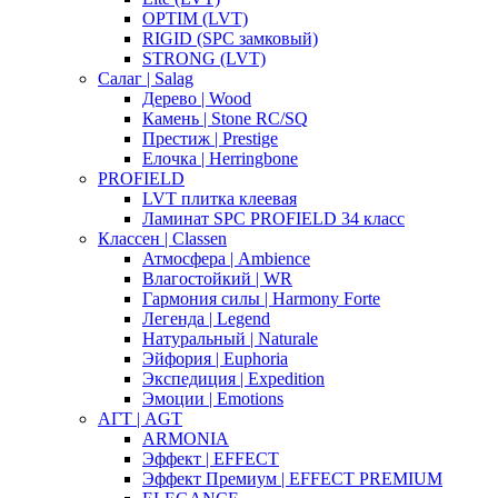
OPTIM (LVT)
RIGID (SPC замковый)
STRONG (LVT)
Салаг | Salag
Дерево | Wood
Камень | Stone RC/SQ
Престиж | Prestige
Елочка | Herringbone
PROFIELD
LVT плитка клеевая
Ламинат SPC PROFIELD 34 класс
Классен | Classen
Атмосфера | Ambience
Влагостойкий | WR
Гармония силы | Harmony Forte
Легенда | Legend
Натуральный | Naturale
Эйфория | Euphoria
Экспедиция | Expedition
Эмоции | Emotions
АГТ | AGT
ARMONIA
Эффект | EFFECT
Эффект Премиум | EFFECT PREMIUM