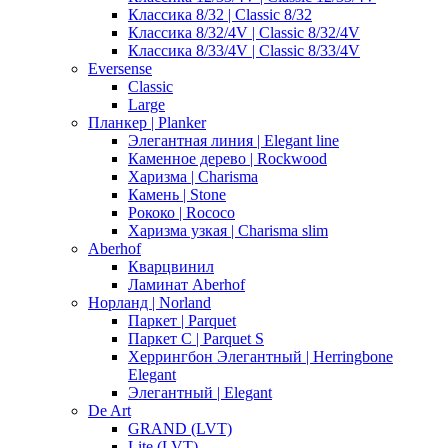
Классика 8/32 | Classic 8/32
Классика 8/32/4V | Classic 8/32/4V
Классика 8/33/4V | Classic 8/33/4V
Eversense
Classic
Large
Планкер | Planker
Элегантная линия | Elegant line
Каменное дерево | Rockwood
Харизма | Charisma
Камень | Stone
Рококо | Rococo
Харизма узкая | Charisma slim
Aberhof
Кварцвинил
Ламинат Aberhof
Норланд | Norland
Паркет | Parquet
Паркет С | Parquet S
Херрингбон Элегантный | Herringbone
Elegant
Элегантный | Elegant
De Art
GRAND (LVT)
Lite (LVT)