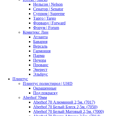
Нельсон | Nelson
Сенатор | Senator
Суприм | Supreme
Тарго | Targo
Форвард | Forward
Форум | Forum
Комитекс Лин
Атланта
Бавария
Версаль
Гармония
Парма
Печора
Прованс
Эверест
Эльбрус
Плинтус
Плинтус полистирол | UHD
Окрашенные
Под покраску
Aberhof 70мм
Aberhof 70 Алюминий 2,5м. (7017)
Aberhof 70 Белый Блеск 2,5м. (7050)
Aberhof 70 Белый Матовый 2,5м. (7000)