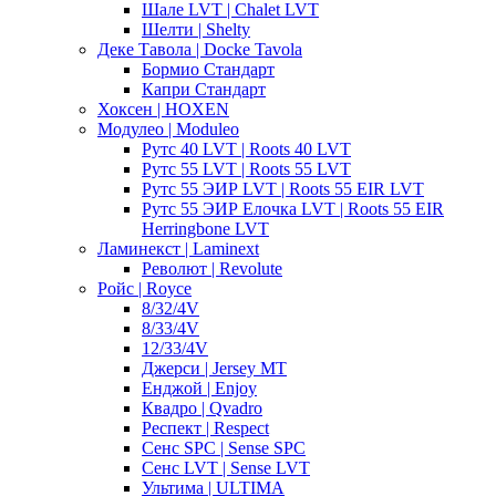
Шале LVT | Chalet LVT
Шелти | Shelty
Деке Тавола | Docke Tavola
Бормио Стандарт
Капри Стандарт
Хоксен | HOXEN
Модулео | Moduleo
Рутс 40 LVT | Roots 40 LVT
Рутс 55 LVT | Roots 55 LVT
Рутс 55 ЭИР LVT | Roots 55 EIR LVT
Рутс 55 ЭИР Елочка LVT | Roots 55 EIR
Herringbone LVT
Ламинекст | Laminext
Револют | Revolute
Ройс | Royce
8/32/4V
8/33/4V
12/33/4V
Джерси | Jersey MT
Енджой | Enjoy
Квадро | Qvadro
Респект | Respect
Сенс SPC | Sense SPC
Сенс LVT | Sense LVT
Ультима | ULTIMA