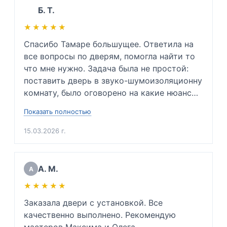
Б. Т.
★★★★★
★★★★★
Спасибо Тамаре большущее. Ответила на 
все вопросы по дверям, помогла найти то 
что мне нужно. Задача была не простой: 
поставить дверь в звуко-шумоизоляционну 
комнату, было оговорено на какие нюансы 
заострить внимание и каких проблем 
Показать полностью
невозможно избежать. Так же подсказала 
какую входную дверь нужно будет купить в 
15.03.2026 г.
будущем, ибо мою дверь повело. Сразу 
сказала приблизительную цену. Очень 
вежлива и подкованный специалист своего 
А. М.
А
дела. Очень благодарен. 

★★★★★
★★★★★
(Для инженеров: хорошо разбирается в 
физике звуковой волны, напряжении 
Заказала двери с установкой. Все 
металлов и тех. процессе монтажа дверей 
качественно выполнено. Рекомендую 
да и просто хороший человек)