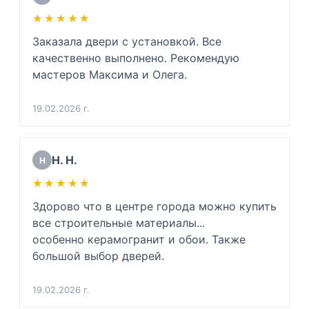
дела. Очень благодарен. 

★★★★★
★★★★★
(Для инженеров: хорошо разбирается в 
физике звуковой волны, напряжении 
Заказала двери с установкой. Все 
металлов и тех. процессе монтажа дверей 
качественно выполнено. Рекомендую 
да и просто хороший человек)
мастеров Максима и Олега.
19.02.2026 г.
Н. Н.
Н
★★★★★
★★★★★
Здорово что в центре города можно купить 
все строительные материалы...

особенно керамогранит и обои. Также 
большой выбор дверей.
19.02.2026 г.