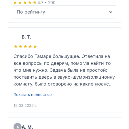
★★★★★
★★★★★
4.7 • 200
Б. Т.
★★★★★
★★★★★
Спасибо Тамаре большущее. Ответила на 
все вопросы по дверям, помогла найти то 
что мне нужно. Задача была не простой: 
поставить дверь в звуко-шумоизоляционну 
комнату, было оговорено на какие нюансы 
заострить внимание и каких проблем 
Показать полностью
невозможно избежать. Так же подсказала 
какую входную дверь нужно будет купить в 
15.03.2026 г.
будущем, ибо мою дверь повело. Сразу 
сказала приблизительную цену. Очень 
вежлива и подкованный специалист своего 
А. М.
А