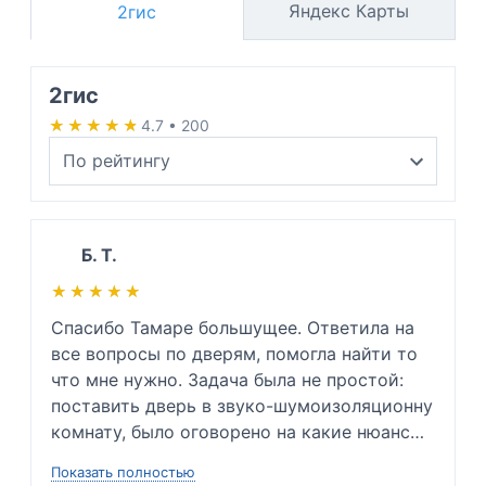
Яндекс Карты
2гис
2гис
★★★★★
★★★★★
4.7 • 200
Б. Т.
★★★★★
★★★★★
Спасибо Тамаре большущее. Ответила на 
все вопросы по дверям, помогла найти то 
что мне нужно. Задача была не простой: 
поставить дверь в звуко-шумоизоляционну 
комнату, было оговорено на какие нюансы 
заострить внимание и каких проблем 
Показать полностью
невозможно избежать. Так же подсказала 