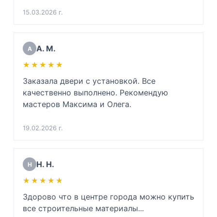
какую входную дверь нужно будет купить в 
15.03.2026 г.
будущем, ибо мою дверь повело. Сразу 
сказала приблизительную цену. Очень 
вежлива и подкованный специалист своего 
А. М.
А
дела. Очень благодарен. 

★★★★★
★★★★★
(Для инженеров: хорошо разбирается в 
физике звуковой волны, напряжении 
Заказала двери с установкой. Все 
металлов и тех. процессе монтажа дверей 
качественно выполнено. Рекомендую 
да и просто хороший человек)
мастеров Максима и Олега.
19.02.2026 г.
Н. Н.
Н
★★★★★
★★★★★
Здорово что в центре города можно купить 
все строительные материалы...
