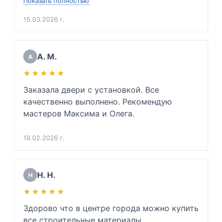
Показать полностью
невозможно избежать. Так же подсказала 
какую входную дверь нужно будет купить в 
15.03.2026 г.
будущем, ибо мою дверь повело. Сразу 
сказала приблизительную цену. Очень 
вежлива и подкованный специалист своего 
А. М.
А
дела. Очень благодарен. 

★★★★★
★★★★★
(Для инженеров: хорошо разбирается в 
физике звуковой волны, напряжении 
Заказала двери с установкой. Все 
металлов и тех. процессе монтажа дверей 
качественно выполнено. Рекомендую 
да и просто хороший человек)
мастеров Максима и Олега.
19.02.2026 г.
Н. Н.
Н
★★★★★
★★★★★
Здорово что в центре города можно купить 
все строительные материалы...
