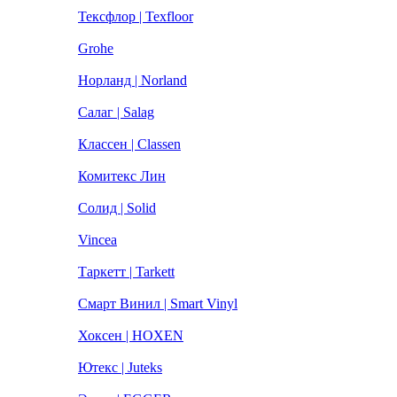
Тексфлор | Texfloor
Grohe
Норланд | Norland
Салаг | Salag
Классен | Classen
Комитекс Лин
Солид | Solid
Vincea
Таркетт | Tarkett
Смарт Винил | Smart Vinyl
Хоксен | HOXEN
Ютекс | Juteks