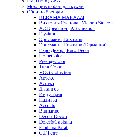
РАСПРОДАЖА
Моющиеся обои для кухни
Обои по брендам
KERAMA MARAZZI
Виктория Стенова | Victoria Stenova
АС Креатион | AS Creation
Elysium
Эрисманн | Erismann
Эрисманн | Erismann (Германия)
Евро Декор | Euro Decor
HomeColor
PrestigeColor
TrendColor
VOG Collection
Артекс
Аспект
Д.Лангер
Индустрия
Палитра
Accento
Blumarine
Decori-Decori
Dolce&Gabbana
Emiliana Parati
G,F,Ferre