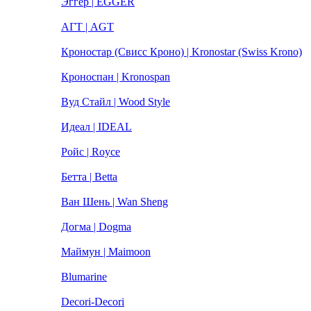
Эггер | EGGER
АГТ | AGT
Кроностар (Свисс Кроно) | Kronostar (Swiss Krono)
Кроноспан | Kronospan
Вуд Стайл | Wood Style
Идеал | IDEAL
Ройс | Royce
Бетта | Betta
Ван Шень | Wan Sheng
Догма | Dogma
Маймун | Maimoon
Blumarine
Decori-Decori