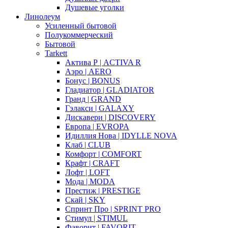
Душевые уголки
Линолеум
Усиленный бытовой
Полукоммерческий
Бытовой
Tarkett
Актива Р | ACTIVA R
Аэро | AERO
Бонус | BONUS
Гладиатор | GLADIATOR
Гранд | GRAND
Гэлакси | GALAXY
Дискавери | DISCOVERY
Европа | EVROPA
Идиллия Нова | IDYLLE NOVA
Клаб | CLUB
Комфорт | COMFORT
Крафт | CRAFT
Лофт | LOFT
Мода | MODA
Престиж | PRESTIGE
Скай | SKY
Спринт Про | SPRINT PRO
Стимул | STIMUL
Фаворит | FAVORIT