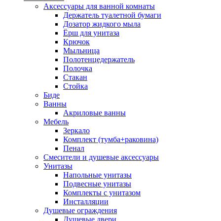
Аксессуары для ванной комнаты
Держатель туалетной бумаги
Дозатор жидкого мыла
Ёрш для унитаза
Крючок
Мыльница
Полотенцедержатель
Полочка
Стакан
Стойка
Биде
Ванны
Акриловые ванны
Мебель
Зеркало
Комплект (тумба+раковина)
Пенал
Смесители и душевые аксессуары
Унитазы
Напольные унитазы
Подвесные унитазы
Комплекты с унитазом
Инсталляции
Душевые ограждения
Душевые двери