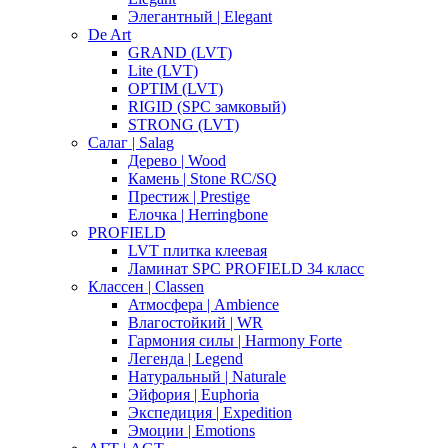
Элегантный | Elegant
De Art
GRAND (LVT)
Lite (LVT)
OPTIM (LVT)
RIGID (SPC замковый)
STRONG (LVT)
Салаг | Salag
Дерево | Wood
Камень | Stone RC/SQ
Престиж | Prestige
Елочка | Herringbone
PROFIELD
LVT плитка клеевая
Ламинат SPC PROFIELD 34 класс
Классен | Classen
Атмосфера | Ambience
Влагостойкий | WR
Гармония силы | Harmony Forte
Легенда | Legend
Натуральный | Naturale
Эйфория | Euphoria
Экспедиция | Expedition
Эмоции | Emotions