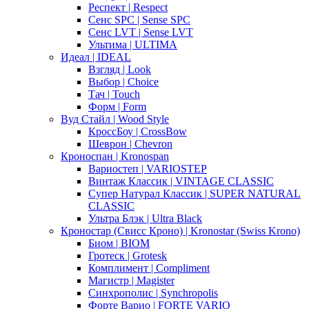
Респект | Respect
Сенс SPC | Sense SPC
Сенс LVT | Sense LVT
Ультима | ULTIMA
Идеал | IDEAL
Взгляд | Look
Выбор | Choice
Тач | Touch
Форм | Form
Вуд Стайл | Wood Style
КроссБоу | CrossBow
Шеврон | Chevron
Кроноспан | Kronospan
Вариостеп | VARIOSTEP
Винтаж Классик | VINTAGE CLASSIC
Супер Натурал Классик | SUPER NATURAL
CLASSIC
Ультра Блэк | Ultra Black
Кроностар (Свисс Кроно) | Kronostar (Swiss Krono)
Биом | BIOM
Гротеск | Grotesk
Комплимент | Compliment
Магистр | Magister
Синхрополис | Synchropolis
Форте Варио | FORTE VARIO