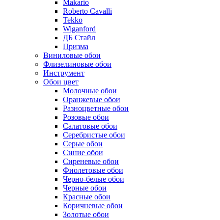
Makario
Roberto Cavalli
Tekko
Wiganford
ДБ Стайл
Призма
Виниловые обои
Флизелиновые обои
Инструмент
Обои цвет
Молочные обои
Оранжевые обои
Разноцветные обои
Розовые обои
Салатовые обои
Серебристые обои
Серые обои
Синие обои
Сиреневые обои
Фиолетовые обои
Черно-белые обои
Черные обои
Красные обои
Коричневые обои
Золотые обои