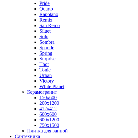
Pride
Quarto
Rapolano
Remix
San Remo
Siluet
Solo
Sombra
Sparkle
Spring
Surprise
Thor
Tonic
Urban
Victory
White Planet
Керамогранит
150x600
200х1200
412x412
600x600
600x1200
750х1500
Плитка для ванной
Сантехника