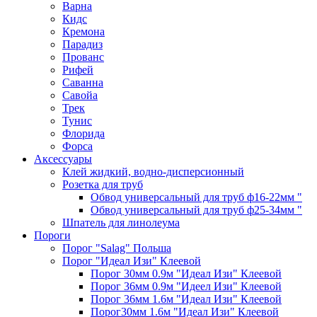
Варна
Кидс
Кремона
Парадиз
Прованс
Рифей
Саванна
Савойа
Трек
Тунис
Флорида
Форса
Аксессуары
Клей жидкий, водно-дисперсионный
Розетка для труб
Обвод универсальный для труб ф16-22мм "
Обвод универсальный для труб ф25-34мм "
Шпатель для линолеума
Пороги
Порог "Salag" Польша
Порог "Идеал Изи" Клеевой
Порог 30мм 0.9м "Идеал Изи" Клеевой
Порог 36мм 0.9м "Идеел Изи" Клеевой
Порог 36мм 1.6м "Идеал Изи" Клеевой
Порог30мм 1.6м "Идеал Изи" Клеевой