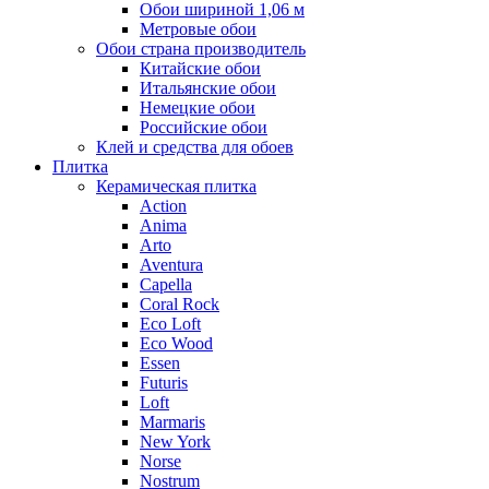
Обои шириной 1,06 м
Метровые обои
Обои страна производитель
Китайские обои
Итальянские обои
Немецкие обои
Российские обои
Клей и средства для обоев
Плитка
Керамическая плитка
Action
Anima
Arto
Aventura
Capella
Coral Rock
Eco Loft
Eco Wood
Essen
Futuris
Loft
Marmaris
New York
Norse
Nostrum