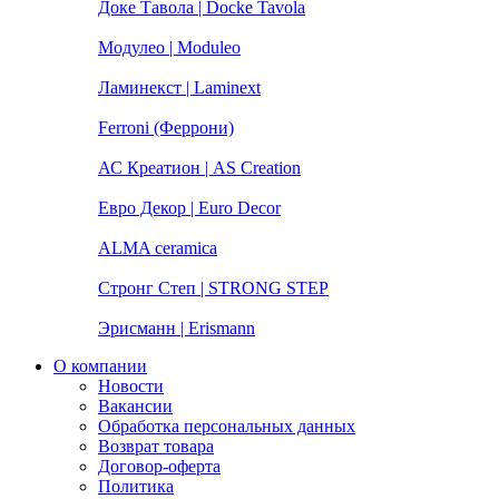
Доке Тавола | Docke Tavola
Модулео | Moduleo
Ламинекст | Laminext
Ferroni (Феррони)
АС Креатион | AS Creation
Евро Декор | Euro Decor
ALMA ceramica
Стронг Степ | STRONG STEP
Эрисманн | Erismann
О компании
Новости
Вакансии
Обработка персональных данных
Возврат товара
Договор-оферта
Политика