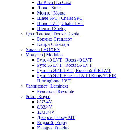
Ла Каса | La Casa
Люкс | Suite
Монте | Monte
Шале SPC | Chalet SPC
Шале LVT | Chalet LVT
Шелти | Shelty
Деке Тавола | Docke Tavola
Бормио Стандарт
Капри Стандарт
Хоксен | HOXEN
Модулео | Moduleo
Рутс 40 LVT | Roots 40 LVT
Рутс 55 LVT | Roots 55 LVT
Рутс 55 ЭИР LVT | Roots 55 EIR LVT
Рутс 55 ЭИР Елочка LVT | Roots 55 EIR
Herringbone LVT
Ламинекст | Laminext
Револют | Revolute
Ройс | Royce
8/32/4V
8/33/4V
12/33/4V
Джерси | Jersey MT
Енджой | Enjoy
Квадро | Qvadro