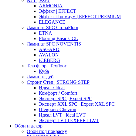
АГТ | AGT
ARMONIA
Эффект | EFFECT
Эффект Премиум | EFFECT PREMIUM
ELEGANCE
Ламинат SPC CronaFloor
ETNA
Flooring Basic CCL
Ламинат SPC NOVENTIS
ASGARD
AVALON
ICEBERG
Тексфлор | Texfloor
Куба
Ламинат дуб
Стронг Степ | STRONG STEP
Идеал / Ideal
Комфорт / Comfort
Эксперт SPC | Expert SPC
Эксперт XXL SPC | Expert XXL SPC
Шеврон / Chevron
Идеал LVT | Ideal LVT
Эксперт LVT | EXPERT LVT
Обои и декор
Обои под покраску