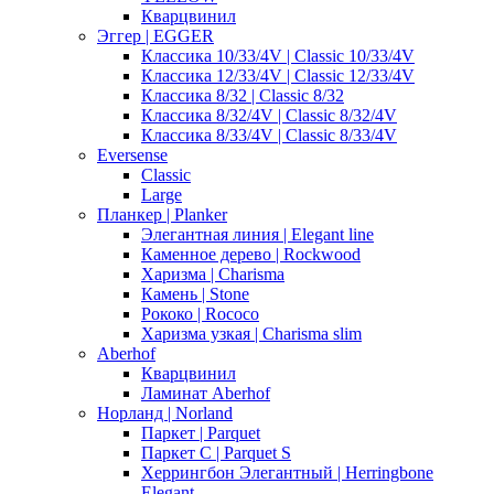
Кварцвинил
Эггер | EGGER
Классика 10/33/4V | Classic 10/33/4V
Классика 12/33/4V | Classic 12/33/4V
Классика 8/32 | Classic 8/32
Классика 8/32/4V | Classic 8/32/4V
Классика 8/33/4V | Classic 8/33/4V
Eversense
Classic
Large
Планкер | Planker
Элегантная линия | Elegant line
Каменное дерево | Rockwood
Харизма | Charisma
Камень | Stone
Рококо | Rococo
Харизма узкая | Charisma slim
Aberhof
Кварцвинил
Ламинат Aberhof
Норланд | Norland
Паркет | Parquet
Паркет С | Parquet S
Херрингбон Элегантный | Herringbone
Elegant