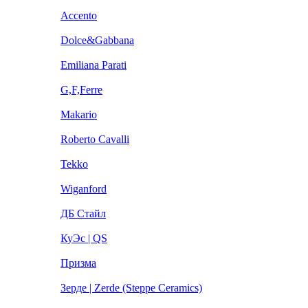
Accento
Dolce&Gabbana
Emiliana Parati
G,F,Ferre
Makario
Roberto Cavalli
Tekko
Wiganford
ДБ Стайл
КуЭс | QS
Призма
Зерде | Zerde (Steppe Ceramics)