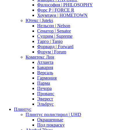
Философия | PHILOSOPHY
Форс Р | FORCE R
Хоумтаун | HOMETOWN
Ютекс | Juteks
Нельсон | Nelson
Сенатор | Senator
Суприм | Supreme
Тарго | Targo
Форвард | Forward
Форум | Forum
Комитекс Лин
Атланта
Бавария
Версаль
Гармония
Парма
Печора
Прованс
Эверест
Эльбрус
Плинтус
Плинтус полистирол | UHD
Окрашенные
Под покраску