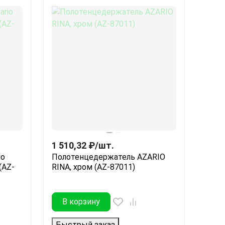
1 510,32
₽
/
шт.
io
Полотенцедержатель AZARIO
(AZ-
RINA, хром (AZ-87011)
В корзину
Быстрый заказ