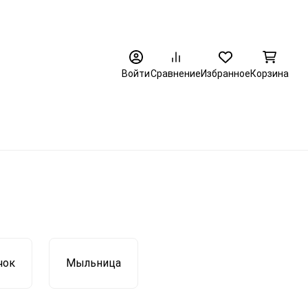
8 (3452) 520-320
Войти
Сравнение
Избранное
Корзина
чок
Мыльница