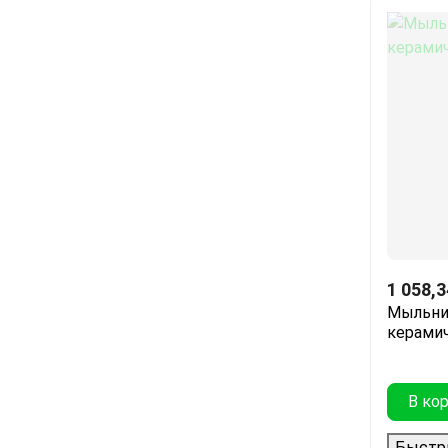
1 058,3
Мыльни
керамич
В ко
Быстр