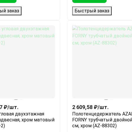
ый заказ
Быстрый заказ
7
₽
/
шт.
2 609,58
₽
/
шт.
гловая двухэтажная
Полотенцедержатель AZA
подвесная, хром матовый
FORNY трубчатый двойной
-2)
см, хром (AZ-88302)