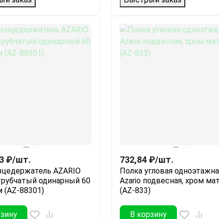
3
₽
/
шт.
732,84
₽
/
шт.
нцедержатель AZARIO
Полка угловая одноэтажна
трубчатый одинарный 60
Azario подвесная, хром м
м (AZ-88301)
(AZ-833)
рзину
В корзину