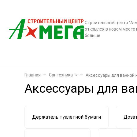
О компании
Контак
Строительный центр "А-м
открылся в новом месте 
больше
Бренды
Двери
Ламинат
Обои и декор
Плитка
Санте
Главная
Сантехника
Аксессуары для ванной
Аксессуары для в
Держатель туалетной бумаги
Доза