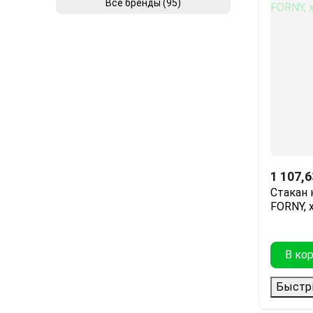
Все бренды (95)
1 107,6
Стакан 
FORNY, 
В ко
Быстр