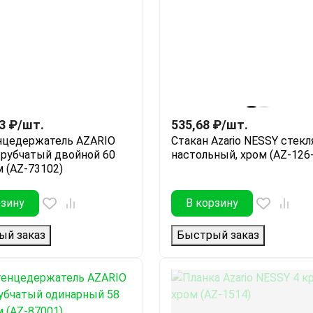
3
₽
/
шт.
535,68
₽
/
шт.
нцедержатель AZARIO
Стакан Azario NESSY стек
рубчатый двойной 60
настольный, хром (AZ-126
м (AZ-73102)
рзину
В корзину
ый заказ
Быстрый заказ