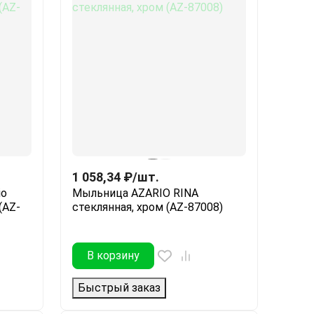
1 058,34
₽
/
шт.
io
Мыльница AZARIO RINA
(AZ-
стеклянная, хром (AZ-87008)
В корзину
Быстрый заказ