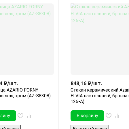
4
₽
/
шт.
848,16
₽
/
шт.
ца AZARIO FORNY
Стакан керамический Azar
еская, хром (AZ-88308)
ELVIA настольный, бронза 
126-A)
рзину
В корзину
ый заказ
Быстрый заказ