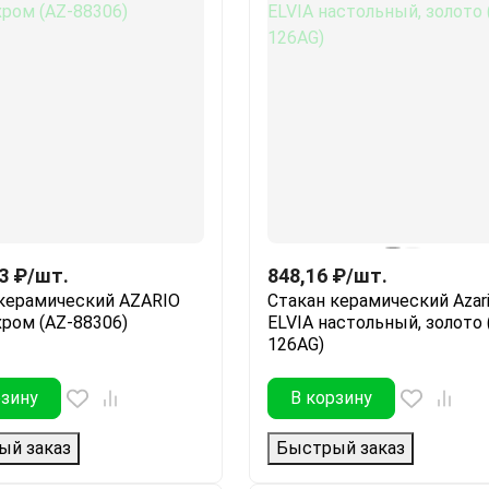
3
₽
/
шт.
848,16
₽
/
шт.
керамический AZARIO
Стакан керамический Azar
хром (AZ-88306)
ELVIA настольный, золото 
126AG)
рзину
В корзину
ый заказ
Быстрый заказ