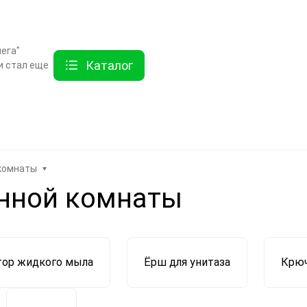
ты
Услуги
Как купить
Дисконтная программа
Акции
Еще
ега"
Каталог
и стал еще
Найти
хника
Линолеум
Еще
 комнаты
анной комнаты
тор жидкого мыла
Ёрш для унитаза
Крю