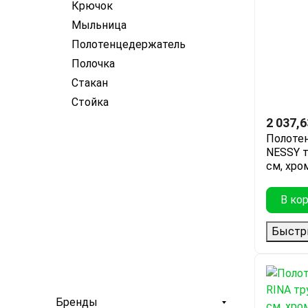
Крючок
Мыльница
Полотенцедержатель
Полочка
Стакан
Стойка
2 037,6
Полоте
NESSY т
см, хро
В ко
Быстр
Бренды