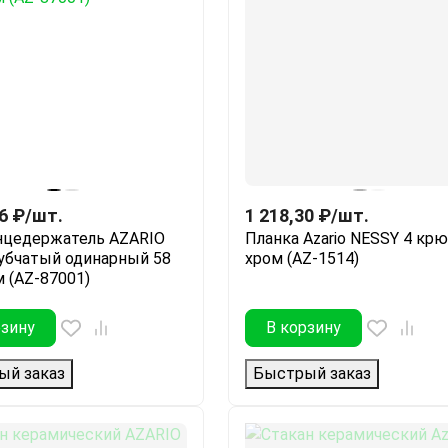
6
₽
/
шт.
1 218,30
₽
/
шт.
нцедержатель AZARIO
Планка Azario NESSY 4 крю
убчатый одинарный 58
хром (AZ-1514)
м (AZ-87001)
рзину
В корзину
ый заказ
Быстрый заказ