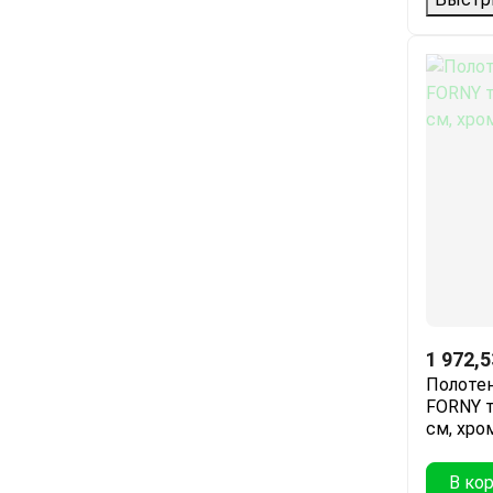
1 972,5
Полоте
FORNY 
см, хро
В ко