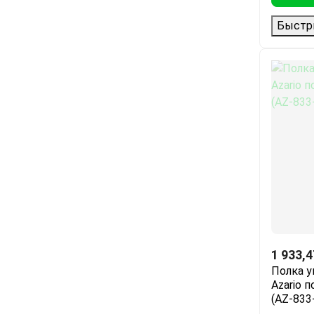
Быстр
1 933,4
Полка у
Azario 
(AZ-833