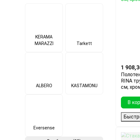
KERAMA
MARAZZI
Tarkett
1 908,3
Полоте
RINA тр
ALBERO
KASTAMONU
см, хро
В ко
Быстр
Eversense