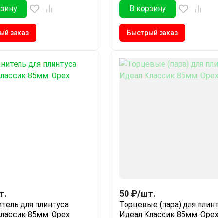
рзину
В корзину
ый заказ
Быстрый заказ
т.
50
₽
/
шт.
тель для плинтуса
Торцевые (пара) для плин
лассик 85мм. Орех
Идеал Классик 85мм. Оре