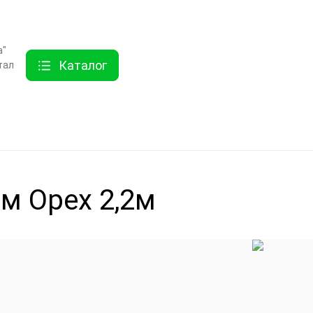
ты
Услуги
Как купить
Дисконтная программа
Акции
Еще
а"
Каталог
тал
хника
Линолеум
Еще
м Орех 2,2м