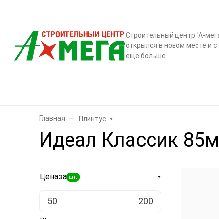
О компании
Контак
Строительный центр "А-мег
открылся в новом месте и с
еще больше
Бренды
Двери
Ламинат
Обои и декор
Плитка
Санте
Главная
Плинтус
Идеал Классик 85м
Цена
за
шт.