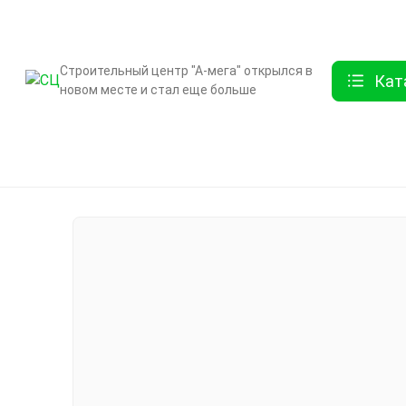
О компании
Контак
Строительный центр "А-мега" открылся в
Кат
новом месте и стал еще больше
Бренды
Двери
Ламинат
Обои и декор
Плитка
Санте