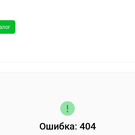
ты
Услуги
Как купить
Дисконтная программа
Акции
Еще
алог
Найти
хника
Линолеум
Еще
Ошибка: 404