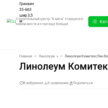
О компании
Контак
Строительный центр "А-мега" открылся в
Кат
новом месте и стал еще больше
Бренды
Двери
Ламинат
Обои и декор
Плитка
Санте
Главная
Линолеум
Линолеум КомитексЛин Вер
Линолеум Комитекс
В избранное
К сравнению
Поделиться