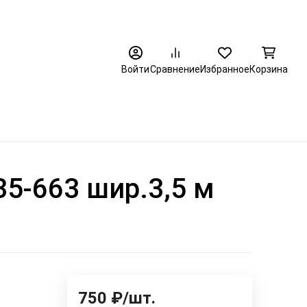
8 (3452) 520-320
Войти
Сравнение
Избранное
Корзина
5-663 шир.3,5 м
750
₽
/
шт.