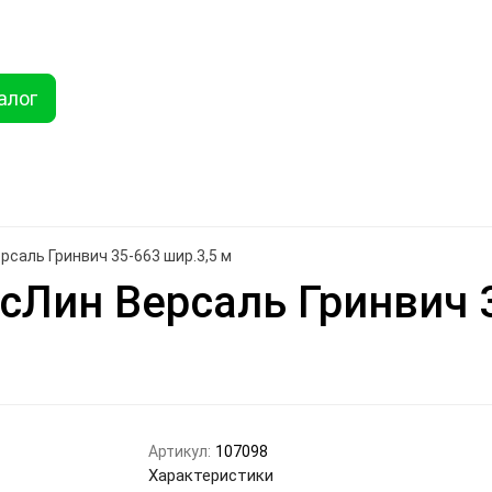
ты
Услуги
Как купить
Дисконтная программа
Акции
Еще
алог
Найти
хника
Линолеум
Еще
саль Гринвич 35-663 шир.3,5 м
Лин Версаль Гринвич 3
Артикул:
107098
Характеристики