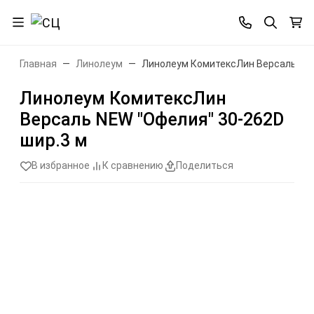
Главная
Линолеум
Линолеум КомитексЛин Версаль NEW
Линолеум КомитексЛин
Версаль NEW "Офелия" 30-262D
шир.3 м
В избранное
К сравнению
Поделиться