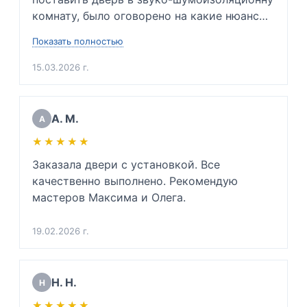
комнату, было оговорено на какие нюансы 
заострить внимание и каких проблем 
Показать полностью
невозможно избежать. Так же подсказала 
какую входную дверь нужно будет купить в 
15.03.2026 г.
будущем, ибо мою дверь повело. Сразу 
сказала приблизительную цену. Очень 
вежлива и подкованный специалист своего 
А. М.
А
дела. Очень благодарен. 

★★★★★
★★★★★
(Для инженеров: хорошо разбирается в 
физике звуковой волны, напряжении 
Заказала двери с установкой. Все 
металлов и тех. процессе монтажа дверей 
качественно выполнено. Рекомендую 
да и просто хороший человек)
мастеров Максима и Олега.
19.02.2026 г.
Н. Н.
Н
★★★★★
★★★★★