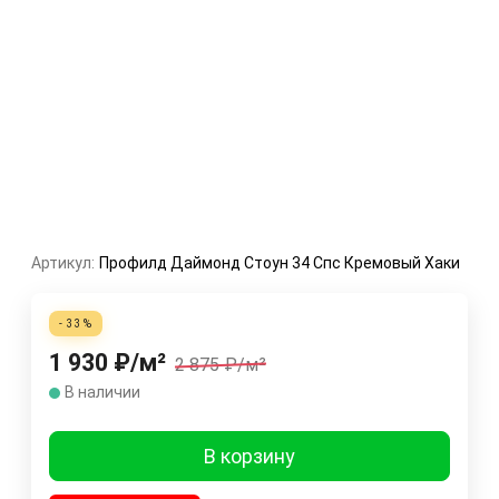
Артикул:
Профилд Даймонд Стоун 34 Спс Кремовый Хаки
- 33%
1 930
₽
/
м²
2 875
₽
/
м²
В наличии
В корзину