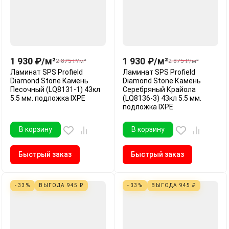
1 930
₽
/
м²
1 930
₽
/
м²
2 875
₽
/
м²
2 875
₽
/
м²
Ламинат SPS Profield
Ламинат SPS Profield
Diamond Stone Камень
Diamond Stone Камень
Песочный (LQ8131-1) 43кл
Серебряный Крайола
5.5 мм. подложка IXPE
(LQ8136-3) 43кл 5.5 мм.
подложка IXPE
В корзину
В корзину
Быстрый заказ
Быстрый заказ
- 33%
ВЫГОДА
945
₽
- 33%
ВЫГОДА
945
₽