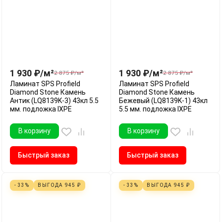
1 930
₽
/
м²
1 930
₽
/
м²
2 875
₽
/
м²
2 875
₽
/
м²
Ламинат SPS Profield
Ламинат SPS Profield
Diamond Stone Камень
Diamond Stone Камень
Антик (LQ8139K-3) 43кл 5.5
Бежевый (LQ8139K-1) 43кл
мм. подложка IXPE
5.5 мм. подложка IXPE
В корзину
В корзину
Быстрый заказ
Быстрый заказ
- 33%
ВЫГОДА
945
₽
- 33%
ВЫГОДА
945
₽