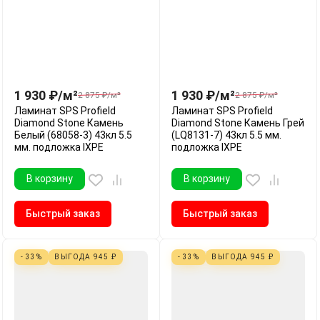
1 930
₽
/
м²
1 930
₽
/
м²
2 875
₽
/
м²
2 875
₽
/
м²
Ламинат SPS Profield
Ламинат SPS Profield
Diamond Stone Камень
Diamond Stone Камень Грей
Белый (68058-3) 43кл 5.5
(LQ8131-7) 43кл 5.5 мм.
мм. подложка IXPE
подложка IXPE
В корзину
В корзину
Быстрый заказ
Быстрый заказ
- 33%
ВЫГОДА
945
₽
- 33%
ВЫГОДА
945
₽