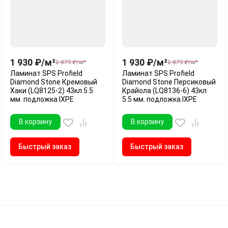
1 930
₽
/
м²
1 930
₽
/
м²
2 875
₽
/
м²
2 875
₽
/
м²
Ламинат SPS Profield
Ламинат SPS Profield
Diamond Stone Кремовый
Diamond Stone Персиковый
Хаки (LQ8125-2) 43кл 5.5
Крайола (LQ8136-6) 43кл
мм. подложка IXPE
5.5 мм. подложка IXPE
В корзину
В корзину
Быстрый заказ
Быстрый заказ