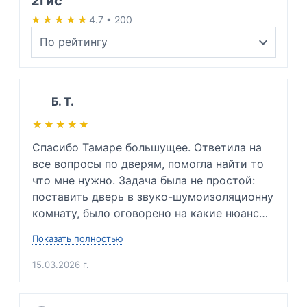
2гис
★★★★★
★★★★★
4.7 • 200
Б. Т.
★★★★★
★★★★★
Спасибо Тамаре большущее. Ответила на 
все вопросы по дверям, помогла найти то 
что мне нужно. Задача была не простой: 
поставить дверь в звуко-шумоизоляционну 
комнату, было оговорено на какие нюансы 
заострить внимание и каких проблем 
Показать полностью
невозможно избежать. Так же подсказала 
какую входную дверь нужно будет купить в 
15.03.2026 г.
будущем, ибо мою дверь повело. Сразу 
сказала приблизительную цену. Очень 