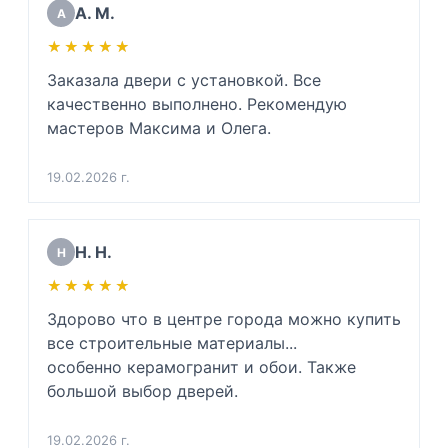
вежлива и подкованный специалист своего 
А. М.
А
дела. Очень благодарен. 

★★★★★
★★★★★
(Для инженеров: хорошо разбирается в 
физике звуковой волны, напряжении 
Заказала двери с установкой. Все 
металлов и тех. процессе монтажа дверей 
качественно выполнено. Рекомендую 
да и просто хороший человек)
мастеров Максима и Олега.
19.02.2026 г.
Н. Н.
Н
★★★★★
★★★★★
Здорово что в центре города можно купить 
все строительные материалы...

особенно керамогранит и обои. Также 
большой выбор дверей.
19.02.2026 г.