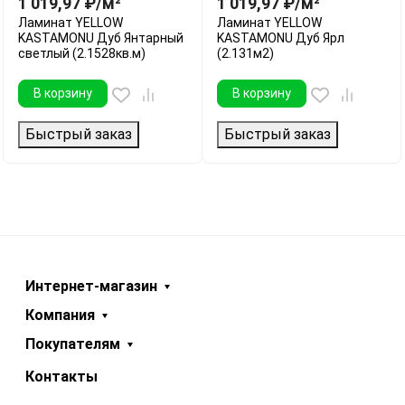
1 019,97
₽
/
м²
1 019,97
₽
/
м²
Ламинат YELLOW
Ламинат YELLOW
KASTAMONU Дуб Янтарный
KASTAMONU Дуб Ярл
светлый (2.1528кв.м)
(2.131м2)
В корзину
В корзину
Быстрый заказ
Быстрый заказ
Интернет-магазин
Компания
Покупателям
Контакты