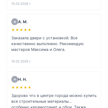
какую входную дверь нужно будет купить в 
15.03.2026 г.
будущем, ибо мою дверь повело. Сразу 
сказала приблизительную цену. Очень 
вежлива и подкованный специалист своего 
А. М.
А
дела. Очень благодарен. 

★★★★★
★★★★★
(Для инженеров: хорошо разбирается в 
физике звуковой волны, напряжении 
Заказала двери с установкой. Все 
металлов и тех. процессе монтажа дверей 
качественно выполнено. Рекомендую 
да и просто хороший человек)
мастеров Максима и Олега.
19.02.2026 г.
Н. Н.
Н
★★★★★
★★★★★
Здорово что в центре города можно купить 
все строительные материалы...

особенно керамогранит и обои. Также 