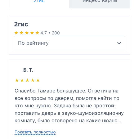
2гис
2гис
★★★★★
★★★★★
4.7 • 200
Б. Т.
★★★★★
★★★★★
Спасибо Тамаре большущее. Ответила на 
все вопросы по дверям, помогла найти то 
что мне нужно. Задача была не простой: 
поставить дверь в звуко-шумоизоляционну 
комнату, было оговорено на какие нюансы 
заострить внимание и каких проблем 
Показать полностью
невозможно избежать. Так же подсказала 